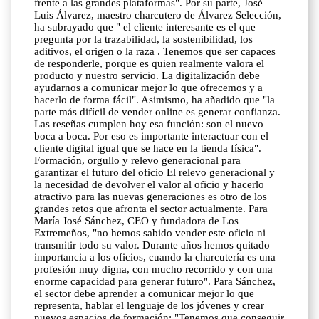
frente a las grandes plataformas". Por su parte, José
Luis Álvarez, maestro charcutero de Álvarez Selección,
ha subrayado que " el cliente interesante es el que
pregunta por la trazabilidad, la sostenibilidad, los
aditivos, el origen o la raza . Tenemos que ser capaces
de responderle, porque es quien realmente valora el
producto y nuestro servicio. La digitalización debe
ayudarnos a comunicar mejor lo que ofrecemos y a
hacerlo de forma fácil". Asimismo, ha añadido que "la
parte más difícil de vender online es generar confianza.
Las reseñas cumplen hoy esa función: son el nuevo
boca a boca. Por eso es importante interactuar con el
cliente digital igual que se hace en la tienda física".
Formación, orgullo y relevo generacional para
garantizar el futuro del oficio El relevo generacional y
la necesidad de devolver el valor al oficio y hacerlo
atractivo para las nuevas generaciones es otro de los
grandes retos que afronta el sector actualmente. Para
María José Sánchez, CEO y fundadora de Los
Extremeños, "no hemos sabido vender este oficio ni
transmitir todo su valor. Durante años hemos quitado
importancia a los oficios, cuando la charcutería es una
profesión muy digna, con mucho recorrido y con una
enorme capacidad para generar futuro". Para Sánchez,
el sector debe aprender a comunicar mejor lo que
representa, hablar el lenguaje de los jóvenes y crear
nuevos espacios de formación: "Tenemos que conseguir