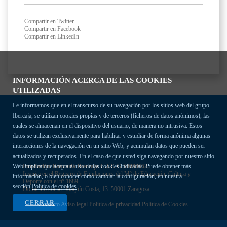
Compartir en Twitter
Compartir en Facebook
Compartir en LinkedIn
INFORMACIÓN ACERCA DE LAS COOKIES
UTILIZADAS
Le informamos que en el transcurso de su navegación por los sitios web del grupo
Ibercaja, se utilizan cookies propias y de terceros (ficheros de datos anónimos), las
cuales se almacenan en el dispositivo del usuario, de manera no intrusiva. Estos
datos se utilizan exclusivamente para habilitar y estudiar de forma anónima algunas
interacciones de la navegación en un sitio Web, y acumulan datos que pueden ser
actualizados y recuperados. En el caso de que usted siga navegando por nuestro sitio
Fundación Bancaria Ibercaja C.I.F. G-50000652.
Web implica que acepta el uso de las cookies indicadas. Puede obtener más
Inscrita en el Registro de Fundaciones del Mº de Educación, Cultura y
información, o bien conocer cómo cambiar la configuración, en nuestra
Deporte con el nº 1689.
sección
Política de cookies
Domicilio social: Joaquín Costa, 13. 50001 Zaragoza.
CERRAR
Contacto
Aviso legal
Política de privacidad
Política de Cookies