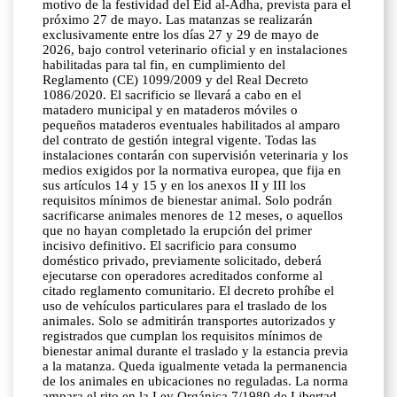
motivo de la festividad del Eid al-Adha, prevista para el
próximo 27 de mayo. Las matanzas se realizarán
exclusivamente entre los días 27 y 29 de mayo de
2026, bajo control veterinario oficial y en instalaciones
habilitadas para tal fin, en cumplimiento del
Reglamento (CE) 1099/2009 y del Real Decreto
1086/2020. El sacrificio se llevará a cabo en el
matadero municipal y en mataderos móviles o
pequeños mataderos eventuales habilitados al amparo
del contrato de gestión integral vigente. Todas las
instalaciones contarán con supervisión veterinaria y los
medios exigidos por la normativa europea, que fija en
sus artículos 14 y 15 y en los anexos II y III los
requisitos mínimos de bienestar animal. Solo podrán
sacrificarse animales menores de 12 meses, o aquellos
que no hayan completado la erupción del primer
incisivo definitivo. El sacrificio para consumo
doméstico privado, previamente solicitado, deberá
ejecutarse con operadores acreditados conforme al
citado reglamento comunitario. El decreto prohíbe el
uso de vehículos particulares para el traslado de los
animales. Solo se admitirán transportes autorizados y
registrados que cumplan los requisitos mínimos de
bienestar animal durante el traslado y la estancia previa
a la matanza. Queda igualmente vetada la permanencia
de los animales en ubicaciones no reguladas. La norma
ampara el rito en la Ley Orgánica 7/1980 de Libertad