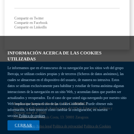
Compartir en Twitter
Compartir en Facebook
Compartir en LinkedIn
INFORMACIÓN ACERCA DE LAS COOKIES
UTILIZADAS
Le informamos que en el transcurso de su navegación por los sitios web del grupo
Ibercaja, se utilizan cookies propias y de terceros (ficheros de datos anónimos), las
cuales se almacenan en el dispositivo del usuario, de manera no intrusiva. Estos
datos se utilizan exclusivamente para habilitar y estudiar de forma anónima algunas
interacciones de la navegación en un sitio Web, y acumulan datos que pueden ser
actualizados y recuperados. En el caso de que usted siga navegando por nuestro sitio
Fundación Bancaria Ibercaja C.I.F. G-50000652.
Web implica que acepta el uso de las cookies indicadas. Puede obtener más
Inscrita en el Registro de Fundaciones del Mº de Educación, Cultura y
información, o bien conocer cómo cambiar la configuración, en nuestra
Deporte con el nº 1689.
sección
Política de cookies
Domicilio social: Joaquín Costa, 13. 50001 Zaragoza.
CERRAR
Contacto
Aviso legal
Política de privacidad
Política de Cookies