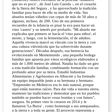
que no es poco' , de José Luis Cuerda -, en el corazón
de la Sierra del Segura , y ha aprovechado la tradición
familiar para hacer de ello su medio de vida. Sus
abuelos tenían viñedos con cepas de más de 50 años y
algunas, incluso, de 200. Uno de sus primeros
recuerdos de la infancia es pisar la uva para hacer un
vino 'casero' y su interés por probarlo. "Mi abuelo me
explicaba que primero se hacía el 'vino para niños', el
mosto, y luego, con la fermentación, el de adultos.
Aquella vivencia marcó su vínculo con la tierra y con
una cultura vitivinícola que ha sobrevivido durante
generaciones". Décadas después, esa herencia ha
evolucionado en Montemundo , una pequeña bodega
familiar que apuesta por vinos ecológicos elaborados a
más de 1.000 metros de altitud. Natalia ha dado un giro
a esta tradición familiar, combinando formación con un
profundo amor por su tierra. Estudió Industrias
Alimentarias y Agrónomos en Albacete y ha formado
un equipo imparable junto a su hermana y hermano.
"Emprender en Molinicos era lo más natural, porque
aquí están nuestras raíces. Para dar vida a nuestra sierra,
mantener las tradiciones y demostrar que en los pueblos
también se pueden hacer cosas bonitas y con futuro",
asegura. Su primer vino lo crearon en 2014 y le
llamaron 'La Burra' , como homenaje a sus antepasados,
a la sierra y a toda su gente. El proyecto representa a