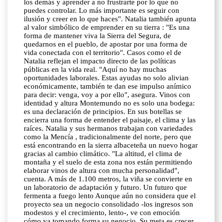
los demás y aprender a no frustrarte por lo que no
puedes controlar. Lo más importante es seguir con
ilusión y creer en lo que haces". Natalia también apunta
al valor simbólico de emprender en su tierra : "Es una
forma de mantener viva la Sierra del Segura, de
quedarnos en el pueblo, de apostar por una forma de
vida conectada con el territorio". Casos como el de
Natalia reflejan el impacto directo de las políticas
públicas en la vida real. "Aquí no hay muchas
oportunidades laborales. Estas ayudas no solo alivian
económicamente, también te dan ese impulso anímico
para decir: venga, voy a por ello", asegura. Vinos con
identidad y altura Montemundo no es solo una bodega:
es una declaración de principios. En sus botellas se
encierra una forma de entender el paisaje, el clima y las
raíces. Natalia y sus hermanos trabajan con variedades
como la Mencía , tradicionalmente del norte, pero que
está encontrando en la sierra albaceteña un nuevo hogar
gracias al cambio climático. "La altitud, el clima de
montaña y el suelo de esta zona nos están permitiendo
elaborar vinos de altura con mucha personalidad",
cuenta. A más de 1.100 metros, la viña se convierte en
un laboratorio de adaptación y futuro. Un futuro que
fermenta a fuego lento Aunque aún no considera que el
proyecto sea un negocio consolidado -los ingresos son
modestos y el crecimiento, lento-, ve con emoción
cómo va tomando forma su negocio. Su meta es crecer