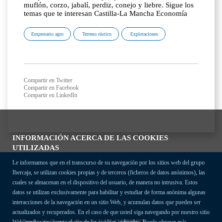
muflón, corzo, jabalí, perdiz, conejo y liebre. Sigue los
temas que te interesan Castilla-La Mancha Economía
Empresario agro
Terreno rústico
Explotaciones
Compartir en Twitter
Compartir en Facebook
Compartir en LinkedIn
INFORMACIÓN ACERCA DE LAS COOKIES
UTILIZADAS
Le informamos que en el transcurso de su navegación por los sitios web del grupo
Ibercaja, se utilizan cookies propias y de terceros (ficheros de datos anónimos), las
cuales se almacenan en el dispositivo del usuario, de manera no intrusiva. Estos
datos se utilizan exclusivamente para habilitar y estudiar de forma anónima algunas
interacciones de la navegación en un sitio Web, y acumulan datos que pueden ser
actualizados y recuperados. En el caso de que usted siga navegando por nuestro sitio
Fundación Bancaria Ibercaja C.I.F. G-50000652.