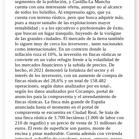
segmentos de la población, y Castilla-La Mancha
cuenta con una interesante oferta, aunque no al alcance
de todos los bolsillos. Al empresario agro, que ya
cuenta con terreno rústico, pero que busca adquirir más,
pues a mayor tamaño de las explotaciones mayor
rentabilidad ; o a los ejecutivos o profesionales de éxito,
que buscan un lugar tranquilo, huyendo de la vorágine
de las grandes ciudades. El mercado de la tierra también
lo siguen muy de cerca los inversores , tanto nacionales
como internacionales. En un contexto donde la
inflación roza el 10%, la inversión en fincas rústicas se
convierte en un valor refugio frente a la volatilidad de
los mercados financieros y la subida de precios. De
hecho, el 2021 demostró la fortaleza del sector y el
interés de los inversores, con un aumento de compra de
fincas rústicas del 28,6% y un total de 158.482
operaciones, según datos analizados por en total-,
según los datos analizados por Cocampo, portal de
anuncios para la compraventa y el arrendamiento de
fincas rústicas. La finca más grande de España
anunciada hasta el momento en el portal de
compraventa se encuentra en Ciudad Real. Se trata de
una finca rústica de 3.700 hectáreas (1.000 de labor con
210 de regadío) y un precio de venta de 31 millones de
euros. El resto de superficie son pastos, monte de
encina y pinar maderable. Cuenta además con vivienda
principal, pabellón de cazadores, naves, arroyos, pozos,