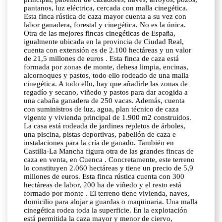
pantanos, luz eléctrica, cercada con malla cinegética.
Esta finca rústica de caza mayor cuenta a su vez con
labor ganadera, forestal y cinegética. No es la única.
Otra de las mejores fincas cinegéticas de España,
igualmente ubicada en la provincia de Ciudad Real,
cuenta con extensión es de 2.100 hectáreas y un valor
de 21,5 millones de euros . Esta finca de caza está
formada por zonas de monte, dehesa limpia, encinas,
alcornoques y pastos, todo ello rodeado de una malla
cinegética. A todo ello, hay que añadirle las zonas de
regadío y secano, viñedo y pastos para dar acogida a
una cabaña ganadera de 250 vacas. Además, cuenta
con suministros de luz, agua, plan técnico de caza
vigente y vivienda principal de 1.900 m2 construidos.
La casa está rodeada de jardines repletos de árboles,
una piscina, pistas deportivas, pabellón de caza e
instalaciones para la cría de ganado. También en
Castilla-La Mancha figura otra de las grandes fincas de
caza en venta, en Cuenca . Concretamente, este terreno
lo constituyen 2.060 hectáreas y tiene un precio de 5,9
millones de euros. Esta finca rústica cuenta con 300
hectáreas de labor, 200 ha de viñedo y el resto está
formado por monte . El terreno tiene vivienda, naves,
domicilio para alojar a guardas o maquinaria. Una malla
cinegética rodea toda la superficie. En la explotación
está permitida la caza mayor y menor de ciervo,