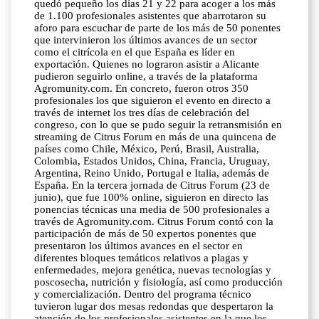
quedó pequeño los días 21 y 22 para acoger a los más
de 1.100 profesionales asistentes que abarrotaron su
aforo para escuchar de parte de los más de 50 ponentes
que intervinieron los últimos avances de un sector
como el citrícola en el que España es líder en
exportación. Quienes no lograron asistir a Alicante
pudieron seguirlo online, a través de la plataforma
Agromunity.com. En concreto, fueron otros 350
profesionales los que siguieron el evento en directo a
través de internet los tres días de celebración del
congreso, con lo que se pudo seguir la retransmisión en
streaming de Citrus Forum en más de una quincena de
países como Chile, México, Perú, Brasil, Australia,
Colombia, Estados Unidos, China, Francia, Uruguay,
Argentina, Reino Unido, Portugal e Italia, además de
España. En la tercera jornada de Citrus Forum (23 de
junio), que fue 100% online, siguieron en directo las
ponencias técnicas una media de 500 profesionales a
través de Agromunity.com. Citrus Forum contó con la
participación de más de 50 expertos ponentes que
presentaron los últimos avances en el sector en
diferentes bloques temáticos relativos a plagas y
enfermedades, mejora genética, nuevas tecnologías y
poscosecha, nutrición y fisiología, así como producción
y comercialización. Dentro del programa técnico
tuvieron lugar dos mesas redondas que despertaron la
atención de los profesionales asistentes en la que los