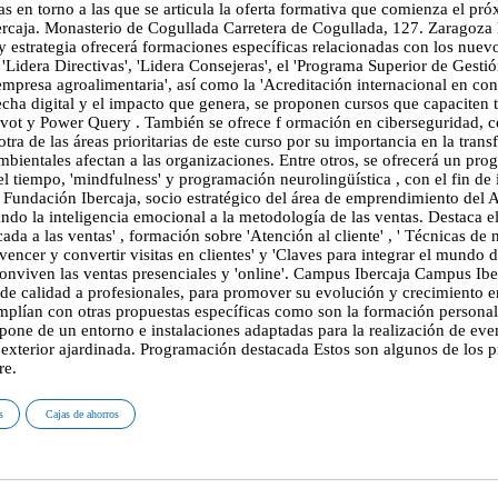
 en torno a las que se articula la oferta formativa que comienza el pr
. Monasterio de Cogullada Carretera de Cogullada, 127. Zaragoza 
strategia ofrecerá formaciones específicas relacionadas con los nuevos 
'Lidera Directivas', 'Lidera Consejeras', el 'Programa Superior de Ges
 empresa agroalimentaria', así como la 'Acreditación internacional en co
recha digital y el impacto que genera, se proponen cursos que capaciten
t y Power Query . También se ofrece f ormación en ciberseguridad, ce
s otra de las áreas prioritarias de este curso por su importancia en la t
ientales afectan a las organizaciones. Entre otros, se ofrecerá un prog
l tiempo, 'mindfulness' y programación neurolingüística , con el fin de i
ación Ibercaja, socio estratégico del área de emprendimiento del Ay
ndo la inteligencia emocional a la metodología de las ventas. Destaca e
ada a las ventas' , formación sobre 'Atención al cliente' , ' Técnicas de
nvencer y convertir visitas en clientes' y 'Claves para integrar el mundo d
conviven las ventas presenciales y 'online'. Campus Ibercaja Campus Ibe
de calidad a profesionales, para promover su evolución y crecimiento em
e amplían con otras propuestas específicas como son la formación perso
one de un entorno e instalaciones adaptadas para la realización de event
a exterior ajardinada. Programación destacada Estos son algunos de los
re.
s
Cajas de ahorros