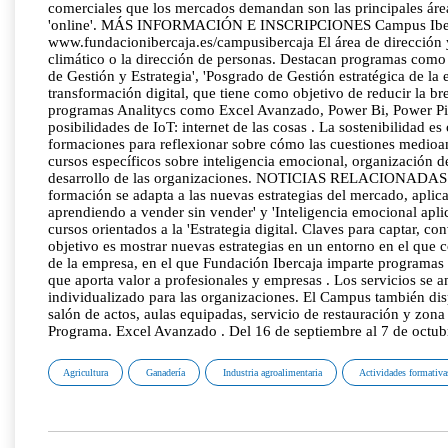
comerciales que los mercados demandan son las principales áreas
'online'. MÁS INFORMACIÓN E INSCRIPCIONES Campus Ibercaja
www.fundacionibercaja.es/campusibercaja El área de dirección y e
climático o la dirección de personas. Destacan programas como 
de Gestión y Estrategia', 'Posgrado de Gestión estratégica de la
transformación digital, que tiene como objetivo de reducir la b
programas Analitycs como Excel Avanzado, Power Bi, Power Pivo
posibilidades de IoT: internet de las cosas . La sostenibilidad e
formaciones para reflexionar sobre cómo las cuestiones medioamb
cursos específicos sobre inteligencia emocional, organización de
desarrollo de las organizaciones. NOTICIAS RELACIONADAS Fund
formación se adapta a las nuevas estrategias del mercado, aplica
aprendiendo a vender sin vender' y 'Inteligencia emocional aplic
cursos orientados a la 'Estrategia digital. Claves para captar, co
objetivo es mostrar nuevas estrategias en un entorno en el que 
de la empresa, en el que Fundación Ibercaja imparte programas 
que aporta valor a profesionales y empresas . Los servicios s
individualizado para las organizaciones. El Campus también disp
salón de actos, aulas equipadas, servicio de restauración y zon
Programa. Excel Avanzado . Del 16 de septiembre al 7 de octub
Agricultura
Ganadería
Industria agroalimentaria
Actividades formativa