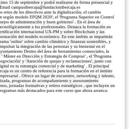
óximo 15 de septiembre y podrá realizarse de forma presencial y
Email campusibercaja@fundacionibercaja.es
retos de los directivos ante la digitalización, el cambio
tión según modelo EFQM 2020', el 'Programa Superior en Control
nsejos de administración y buen gobierno' . En el área de
 tecnológicamente a los profesionales. Destaca la formación en
rtificación internacional UX-PM y sobre Blockchain y las
ransformación del modelo económico. En este ámbito se impartirán
rama 'online' sobre cambio climático y finanzas sostenibles, y
mpulsar la integración de las personas y su bienestar en el
untamiento Dentro del área de herramientas comerciales, la
l ' Máster en Dirección y Estrategia de Compras' , el 'Programa
 negociación' y 'Atención de quejas y reclamaciones', junto con
igital en tu estrategia comercial y de marketing' . El principal
rcaja es un centro de referencia para la formación en el ámbito
presarial . Ofrece un lugar de encuentro, networking y talento,
nalizada, programas de acompañamiento y asesoramiento
os, jornadas formativas y retiros estratégicos , que incluyen un
 programas más destacados para este curso que ahora arranca: