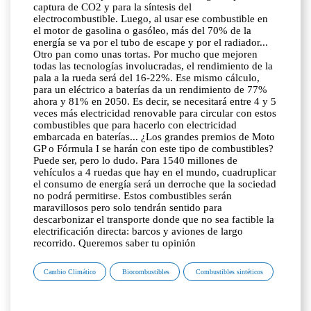
captura de CO2 y para la síntesis del
electrocombustible. Luego, al usar ese combustible en
el motor de gasolina o gasóleo, más del 70% de la
energía se va por el tubo de escape y por el radiador...
Otro pan como unas tortas. Por mucho que mejoren
todas las tecnologías involucradas, el rendimiento de la
pala a la rueda será del 16-22%. Ese mismo cálculo,
para un eléctrico a baterías da un rendimiento de 77%
ahora y 81% en 2050. Es decir, se necesitará entre 4 y 5
veces más electricidad renovable para circular con estos
combustibles que para hacerlo con electricidad
embarcada en baterías... ¿Los grandes premios de Moto
GP o Fórmula I se harán con este tipo de combustibles?
Puede ser, pero lo dudo. Para 1540 millones de
vehículos a 4 ruedas que hay en el mundo, cuadruplicar
el consumo de energía será un derroche que la sociedad
no podrá permitirse. Estos combustibles serán
maravillosos pero solo tendrán sentido para
descarbonizar el transporte donde que no sea factible la
electrificación directa: barcos y aviones de largo
recorrido. Queremos saber tu opinión
Cambio Climático
Biocombustibles
Combustibles sintéticos