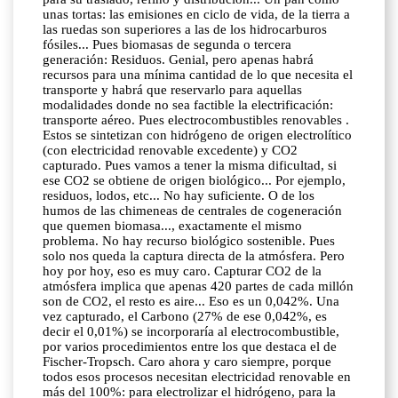
unas tortas: las emisiones en ciclo de vida, de la tierra a
las ruedas son superiores a las de los hidrocarburos
fósiles... Pues biomasas de segunda o tercera
generación: Residuos. Genial, pero apenas habrá
recursos para una mínima cantidad de lo que necesita el
transporte y habrá que reservarlo para aquellas
modalidades donde no sea factible la electrificación:
transporte aéreo. Pues electrocombustibles renovables .
Estos se sintetizan con hidrógeno de origen electrolítico
(con electricidad renovable excedente) y CO2
capturado. Pues vamos a tener la misma dificultad, si
ese CO2 se obtiene de origen biológico... Por ejemplo,
residuos, lodos, etc... No hay suficiente. O de los
humos de las chimeneas de centrales de cogeneración
que quemen biomasa..., exactamente el mismo
problema. No hay recurso biológico sostenible. Pues
solo nos queda la captura directa de la atmósfera. Pero
hoy por hoy, eso es muy caro. Capturar CO2 de la
atmósfera implica que apenas 420 partes de cada millón
son de CO2, el resto es aire... Eso es un 0,042%. Una
vez capturado, el Carbono (27% de ese 0,042%, es
decir el 0,01%) se incorporaría al electrocombustible,
por varios procedimientos entre los que destaca el de
Fischer-Tropsch. Caro ahora y caro siempre, porque
todos esos procesos necesitan electricidad renovable en
más del 100%: para electrolizar el hidrógeno, para la