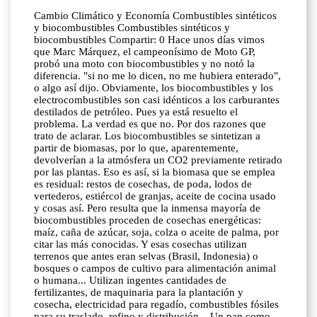
Cambio Climático y Economía Combustibles sintéticos
y biocombustibles Combustibles sintéticos y
biocombustibles Compartir: 0 Hace unos días vimos
que Marc Márquez, el campeonísimo de Moto GP,
probó una moto con biocombustibles y no notó la
diferencia. "si no me lo dicen, no me hubiera enterado",
o algo así dijo. Obviamente, los biocombustibles y los
electrocombustibles son casi idénticos a los carburantes
destilados de petróleo. Pues ya está resuelto el
problema. La verdad es que no. Por dos razones que
trato de aclarar. Los biocombustibles se sintetizan a
partir de biomasas, por lo que, aparentemente,
devolverían a la atmósfera un CO2 previamente retirado
por las plantas. Eso es así, si la biomasa que se emplea
es residual: restos de cosechas, de poda, lodos de
vertederos, estiércol de granjas, aceite de cocina usado
y cosas así. Pero resulta que la inmensa mayoría de
biocombustibles proceden de cosechas energéticas:
maíz, caña de azúcar, soja, colza o aceite de palma, por
citar las más conocidas. Y esas cosechas utilizan
terrenos que antes eran selvas (Brasil, Indonesia) o
bosques o campos de cultivo para alimentación animal
o humana... Utilizan ingentes cantidades de
fertilizantes, de maquinaria para la plantación y
cosecha, electricidad para regadío, combustibles fósiles
para su traslado, refino y distribución... Un pan como