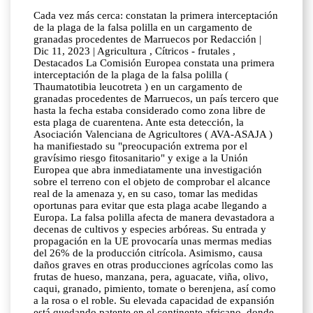
Cada vez más cerca: constatan la primera interceptación
de la plaga de la falsa polilla en un cargamento de
granadas procedentes de Marruecos por Redacción |
Dic 11, 2023 | Agricultura , Cítricos - frutales ,
Destacados La Comisión Europea constata una primera
interceptación de la plaga de la falsa polilla (
Thaumatotibia leucotreta ) en un cargamento de
granadas procedentes de Marruecos, un país tercero que
hasta la fecha estaba considerado como zona libre de
esta plaga de cuarentena. Ante esta detección, la
Asociación Valenciana de Agricultores ( AVA-ASAJA )
ha manifiestado su "preocupación extrema por el
gravísimo riesgo fitosanitario" y exige a la Unión
Europea que abra inmediatamente una investigación
sobre el terreno con el objeto de comprobar el alcance
real de la amenaza y, en su caso, tomar las medidas
oportunas para evitar que esta plaga acabe llegando a
Europa. La falsa polilla afecta de manera devastadora a
decenas de cultivos y especies arbóreas. Su entrada y
propagación en la UE provocaría unas mermas medias
del 26% de la producción citrícola. Asimismo, causa
daños graves en otras producciones agrícolas como las
frutas de hueso, manzana, pera, aguacate, viña, olivo,
caqui, granado, pimiento, tomate o berenjena, así como
a la rosa o el roble. Su elevada capacidad de expansión
está quedando patente en el continente africano, donde