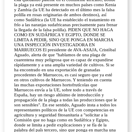
la plaga ya está presente en muchos países como Kenia
y Zambia (la UE ha detectado en el último mes la falsa
polilla en rosas originarias de ambos destinos), así
como Sudáfrica (la UE ha establecido el tratamiento en
frío a las naranjas sudafricanas precisamente para frenar
la llegada de la falsa polilla). PIDEN QUE NO HAGA
COMO EN SUDÁFRICA Y EGIPTO, DONDE SE
LIMITA A PEDIR, SINO QUE PONGA EN MARCHA
UNA INSPECCIÓN INVESTIGADORA EN
MARRUECOS El presidente de AVA-ASAJA, Cristóbal
Aguado, alerta de que "hablamos de una plaga de
cuarentena muy peligrosa que es capaz de expandirse
rápidamente y a una amplia variedad de cultivos. Si se
ha encontrado en una exportación de granadas
procedentes de Marruecos, es casi seguro que ya esté
en otros cultivos de Marruecos. Y teniendo en cuenta
las muchas exportaciones hortofrutícolas que
Marruecos envía a la UE, sobre todo a través de
España, hay un riesgo altísimo de introducción y
propagación de la plaga a todas las producciones que le
son sensibles". En ese sentido, Aguado insta a todos los
representantes políticos de la UE con competencias en
agricultura y seguridad fitosanitaria a "solicitar a la
Comisión que no haga como en Sudáfrica y Egipto,
donde se limita a pedir explicaciones y se fía de la
palabra del país tercero, sino que ponga en marcha una