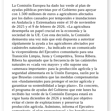
La Comisión Europea ha dado luz verde al plan de
ayudas públicas previstas por el Gobierno para apoyar
con 1.500 millones de euros a agricultores afectados
por los daños causados por temporales e inundaciones
en Andalucía y Extremadura entre el 10 de noviembre
de 2025 y el 9 de febrero de 2026. «La agricultura
desempeña un papel crucial en la economía y la
sociedad de la UE. Con esta decisión, la Comisión
demuestra una vez más que está dispuesta a autorizar
rápidamente la ayuda a los agricultores afectados por
catástrofes naturales» , ha indicado en un comunicado
la vicepresidenta del Ejecutivo comunitario para una
Transición Limpia, Justa y Competitiva, Teresa Ribera.
Ribera ha apuntado que la frecuencia de las catástrofes
naturales es «cada vez mayor» y ello supone una
«amenaza importante» para la producción agrícola y la
seguridad alimentaria en la Unión Europea, razón por la
que Bruselas considera que las medidas compensatorias
son «fundamentales para proteger el sector agrícola y
garantizar su sostenibilidad a largo plazo». En concreto,
el programa de ayudas del Gobierno que este lunes ha
recibido luz verde de la Comisión Europea estará en
vigor hasta diciembre de 2026 y tendrá por objetivo
evitar el cierre de explotaciones y preservar la
producción agrícola. Asímismo, informa el Ejecutivo
comunitario, el plan proporcionará a los beneficiarios