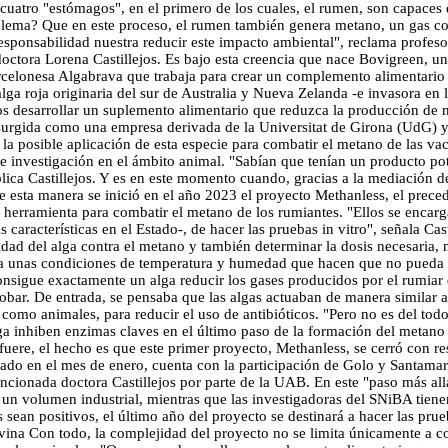
cuatro "estómagos", en el primero de los cuales, el rumen, son capaces d
roblema? Que en este proceso, el rumen también genera metano, un gas c
esponsabilidad nuestra reducir este impacto ambiental", reclama profes
ctora Lorena Castillejos. Es bajo esta creencia que nace Bovigreen, un 
celonesa Algabrava que trabaja para crear un complemento alimentario 
lga roja originaria del sur de Australia y Nueva Zelanda -e invasora en
s desarrollar un suplemento alimentario que reduzca la producción de met
surgida como una empresa derivada de la Universitat de Girona (UdG) y 
r la posible aplicación de esta especie para combatir el metano de las 
e investigación en el ámbito animal. "Sabían que tenían un producto pot
plica Castillejos. Y es en este momento cuando, gracias a la mediación d
 esta manera se inició en el año 2023 el proyecto Methanless, el preced
ramienta para combatir el metano de los rumiantes. "Ellos se encargaro
características en el Estado-, de hacer las pruebas in vitro", señala Cas
ividad del alga contra el metano y también determinar la dosis necesaria
sita unas condiciones de temperatura y humedad que hacen que no pueda
sigue exactamente un alga reducir los gases producidos por el rumiar d
bar. De entrada, se pensaba que las algas actuaban de manera similar a 
 como animales, para reducir el uso de antibióticos. "Pero no es del to
ga inhiben enzimas claves en el último paso de la formación del metano
uere, el hecho es que este primer proyecto, Methanless, se cerró con re
ado en el mes de enero, cuenta con la participación de Golo y Santamarí
ncionada doctora Castillejos por parte de la UAB. En este "paso más allá
a un volumen industrial, mientras que las investigadoras del SNiBA tienen
 sean positivos, el último año del proyecto se destinará a hacer las pru
ovina Con todo, la complejidad del proyecto no se limita únicamente a c