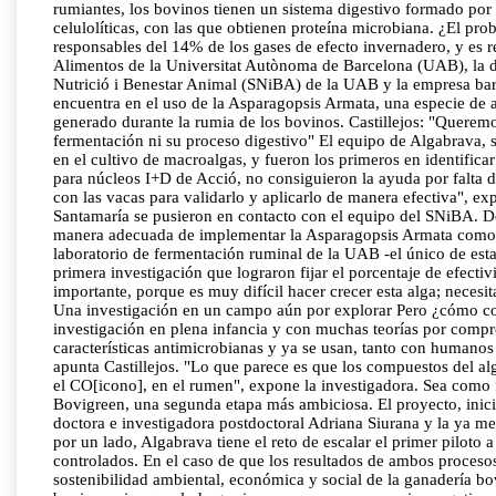
rumiantes, los bovinos tienen un sistema digestivo formado por 
celulolíticas, con las que obtienen proteína microbiana. ¿El p
responsables del 14% de los gases de efecto invernadero, y es r
Alimentos de la Universitat Autònoma de Barcelona (UAB), la do
Nutrició i Benestar Animal (SNiBA) de la UAB y la empresa bar
encuentra en el uso de la Asparagopsis Armata, una especie de a
generado durante la rumia de los bovinos. Castillejos: "Queremo
fermentación ni su proceso digestivo" El equipo de Algabrava, 
en el cultivo de macroalgas, y fueron los primeros en identifica
para núcleos I+D de Acció, no consiguieron la ayuda por falta d
con las vacas para validarlo y aplicarlo de manera efectiva", ex
Santamaría se pusieron en contacto con el equipo del SNiBA. De
manera adecuada de implementar la Asparagopsis Armata como her
laboratorio de fermentación ruminal de la UAB -el único de estas 
primera investigación que lograron fijar el porcentaje de efect
importante, porque es muy difícil hacer crecer esta alga; nece
Una investigación en un campo aún por explorar Pero ¿cómo con
investigación en plena infancia y con muchas teorías por compro
características antimicrobianas y ya se usan, tanto con humanos
apunta Castillejos. "Lo que parece es que los compuestos del al
el CO[icono], en el rumen", expone la investigadora. Sea como f
Bovigreen, una segunda etapa más ambiciosa. El proyecto, inici
doctora e investigadora postdoctoral Adriana Siurana y la ya me
por un lado, Algabrava tiene el reto de escalar el primer piloto 
controlados. En el caso de que los resultados de ambos procesos
sostenibilidad ambiental, económica y social de la ganadería b