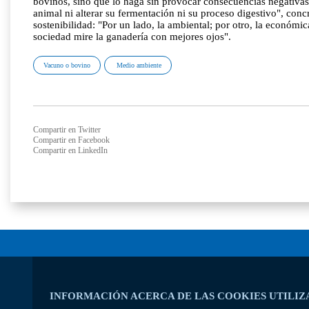
bovinos, sino que lo haga sin provocar consecuencias negativas
animal ni alterar su fermentación ni su proceso digestivo", conc
sostenibilidad: "Por un lado, la ambiental; por otro, la económic
sociedad mire la ganadería con mejores ojos".
Vacuno o bovino
Medio ambiente
Compartir en Twitter
Compartir en Facebook
Compartir en LinkedIn
INFORMACIÓN ACERCA DE LAS COOKIES UTILIZ