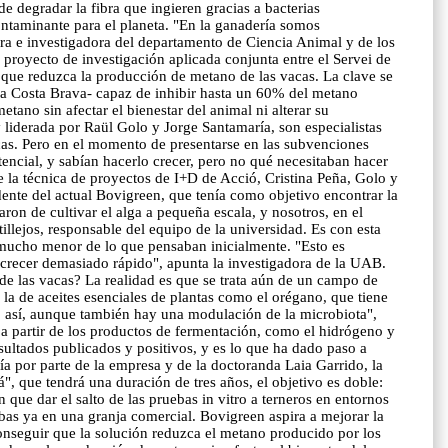
e degradar la fibra que ingieren gracias a bacterias
ontaminante para el planeta. "En la ganadería somos
ora e investigadora del departamento de Ciencia Animal y de los
proyecto de investigación aplicada conjunta entre el Servei de
que reduzca la producción de metano de las vacas. La clave se
 la Costa Brava- capaz de inhibir hasta un 60% del metano
ano sin afectar el bienestar del animal ni alterar su
liderada por Raül Golo y Jorge Santamaría, son especialistas
vacas. Pero en el momento de presentarse en las subvenciones
encial, y sabían hacerlo crecer, pero no qué necesitaban hacer
e la técnica de proyectos de I+D de Acció, Cristina Peña, Golo y
ente del actual Bovigreen, que tenía como objetivo encontrar la
n de cultivar el alga a pequeña escala, y nosotros, en el
tillejos, responsable del equipo de la universidad. Es con esta
, mucho menor de lo que pensaban inicialmente. "Esto es
 crecer demasiado rápido", apunta la investigadora de la UAB.
e las vacas? La realidad es que se trata aún de un campo de
la de aceites esenciales de plantas como el orégano, que tiene
do así, aunque también hay una modulación de la microbiota",
 a partir de los productos de fermentación, como el hidrógeno y
sultados publicados y positivos, y es lo que ha dado paso a
a por parte de la empresa y de la doctoranda Laia Garrido, la
", que tendrá una duración de tres años, el objetivo es doble:
 que dar el salto de las pruebas in vitro a terneros en entornos
ebas ya en una granja comercial. Bovigreen aspira a mejorar la
onseguir que la solución reduzca el metano producido por los