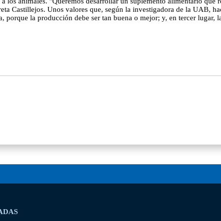
 a los animales. "Queremos desarrollar un suplemento alimentario que re
reta Castillejos. Unos valores que, según la investigadora de la UAB, ha
a, porque la producción debe ser tan buena o mejor; y, en tercer lugar, l
ADAS