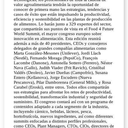
valor agroalimentaria tendrán la oportunidad de
conocer de primera mano las estrategias, tendencias y
casos de éxito que están impulsando la productividad,
eficiencia y sostenibilidad en las plantas de producción
de alimentos. Lo harán junto a 329 expertos del sector,
que compartirán sus puntos de vista en el Food 4 Future
World Summit, el mayor congreso europeo sobre
innovación en alimentación. Esta edición reunirá
además a más de 40 presidentes, CEOs y consejeros
delegados de grandes compañías alimentarias como
Marta González-Mesones (Unilever), Jordi Llach
(Nestlé), Fernando Moraga (PepsiCo), François
Lacombe (Danone), Antonella Sottero (Ferrero), Néstor
Nava (Gallo), Judith Viader (Frit Ravich), Cristóbal
Valdés (Deoleo), Javier Dueñas (Campofrío), Susana
Entero (Kellanova), Jorge Escudero (Nueva
Pescanova), Pilar Damborenea (General Mills), y Rosa
Carabel (Eroski), entre otros. Todos ellos compartirán
sus estrategias para afrontar los retos de productividad,
sostenibilidad, transformación industrial y seguridad de
suministro. El congreso contará así con un programa de
contenidos adaptado a cada segmento de la industria,
incluyendo cárnico, bebidas, lácteos, pesca,
hortofrutícola, nuevos ingredientes, así como diferentes
summits enfocadas a distintos perfiles profesionales,
como CEOs, Plant Managers, CTOs, CIOs, directores de