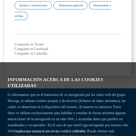
Ayudas y subvenciones
Maquinaria agrícola
herramientas y
utillaje
Compartir en Twitter
Compartir en Facebook
Compartir en LinkedIn
INFORMACIÓN ACERCA DE LAS COOKIES
UTILIZADAS
Le informamos que en el transcurso de su navegación por los sitios web del grupo
Ibercaja, se utilizan cookies propias y de terceros (ficheros de datos anónimos), las
cuales se almacenan en el dispositivo del usuario, de manera no intrusiva. Estos
datos se utilizan exclusivamente para habilitar y estudiar de forma anónima algunas
interacciones de la navegación en un sitio Web, y acumulan datos que pueden ser
actualizados y recuperados. En el caso de que usted siga navegando por nuestro sitio
Fundación Bancaria Ibercaja C.I.F. G-50000652.
Web implica que acepta el uso de las cookies indicadas. Puede obtener más
Inscrita en el Registro de Fundaciones del Mº de Educación, Cultura y