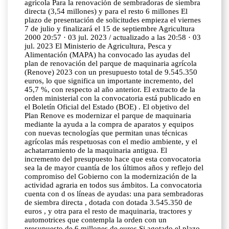
agrícola Para la renovación de sembradoras de siembra
directa (3,54 millones) y para el resto 6 millones El
plazo de presentación de solicitudes empieza el viernes
7 de julio y finalizará el 15 de septiembre Agricultura
2000 20:57 · 03 jul. 2023 / actualizado a las 20:58 · 03
jul. 2023 El Ministerio de Agricultura, Pesca y
Alimentación (MAPA) ha convocado las ayudas del
plan de renovación del parque de maquinaria agrícola
(Renove) 2023 con un presupuesto total de 9.545.350
euros, lo que significa un importante incremento, del
45,7 %, con respecto al año anterior. El extracto de la
orden ministerial con la convocatoria está publicado en
el Boletín Oficial del Estado (BOE) . El objetivo del
Plan Renove es modernizar el parque de maquinaria
mediante la ayuda a la compra de aparatos y equipos
con nuevas tecnologías que permitan unas técnicas
agrícolas más respetuosas con el medio ambiente, y el
achatarramiento de la maquinaria antigua. El
incremento del presupuesto hace que esta convocatoria
sea la de mayor cuantía de los últimos años y reflejo del
compromiso del Gobierno con la modernización de la
actividad agraria en todos sus ámbitos. La convocatoria
cuenta con d os líneas de ayudas: una para sembradoras
de siembra directa , dotada con dotada 3.545.350 de
euros , y otra para el resto de maquinaria, tractores y
automotrices que contempla la orden con un
presupuesto de 6 millones de euros Si agotado el plazo