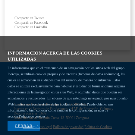
Compartir en Twitter
Compartir en Facebook
Compartir en LinkedIn
INFORMACIÓN ACERCA DE LAS COOKIES
UTILIZADAS
Le informamos que en el transcurso de su navegación por los sitios web del grupo
Ibercaja, se utilizan cookies propias y de terceros (ficheros de datos anónimos), las
cuales se almacenan en el dispositivo del usuario, de manera no intrusiva. Estos
datos se utilizan exclusivamente para habilitar y estudiar de forma anónima algunas
interacciones de la navegación en un sitio Web, y acumulan datos que pueden ser
actualizados y recuperados. En el caso de que usted siga navegando por nuestro sitio
Fundación Bancaria Ibercaja C.I.F. G-50000652.
Web implica que acepta el uso de las cookies indicadas. Puede obtener más
Inscrita en el Registro de Fundaciones del Mº de Educación, Cultura y
información, o bien conocer cómo cambiar la configuración, en nuestra
Deporte con el nº 1689.
sección
Política de cookies
Domicilio social: Joaquín Costa, 13. 50001 Zaragoza.
CERRAR
Contacto
Aviso legal
Política de privacidad
Política de Cookies