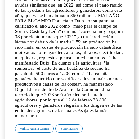
ayudas similares que, en 2022, así como el pago rápido
de las ayudas a los agricultores y ganaderos, como este
año, que ya se han abonado 850 millones. MAL AÑO
PARA EL CAMPO Donaciano Dujo por su parte ha
calificado el año 2022 como "malo para el campo de
Soria y Castilla y León" con una "cosecha muy baja, un
38 por ciento menos que 2021" y con "producción
láctea por debajo de la media". "Si en producción ha
sido mala, en costes de producción ha sido catastrófica,
motivados por el gasóleo, abonos, nitratos, electricidad,
maquinaria, repuestos, piensos, medicamentos...", ha
manifestado Dujo. En cuanto a la agricultura, "la
sementera, el coste de una hectárea de secano ha
pasado de 500 euros a 1.200 euros". "La cabaña
ganadera ha tenido que sacrificar a los animales menos
productivos a causa de los costes", ha manifestado
Dujo. El presidente de Asaja en la Comunidad ha
recordado que 2023 será año electoral para los
agricultores, por lo que el 12 de febrero 38.800
agricultores y ganaderos elegirán a los dirigentes de las
entidades agrarias, de las cuales Asaja es la más
mayoritaria.
Política Agraria Común
Sector agrario