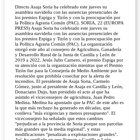
Directo Asaja Soria ha celebrado este jueves su
asamblea navideña con las ausencias presenciales de
los premios Espiga y Tizón y con la preocupación por
la Política Agraria Común (PAC). SORIA, 22 (EUROPA
PRESS) Asaja Soria ha celebrado este jueves su
asamblea navideña con las ausencias presenciales de
los premios Espiga y Tizón y con la preocupación por
la Política Agraria Común (PAC). La organización
otorgó este año al consejero de Agricultura, Ganadería
y Desarrollo Rural de la Junta de Castilla y León de
2019 a 2022, Jesús Julio Carnero, el premio Espiga por
su atención con la organización mientras que el Premio
Tizón fue para la Consejería de Medio Ambiente por la
resolución que prohibía cosechar por la alerta de
incendios. El presidente de Asaja Soria, Carmelo
Gómez, junto al presidente de Asaja en Castilla y León,
Donaciano Dujo, han presidido el acto al que ha
asistido el viceconsejero de agricultura, Juan Pedro
Medina. Medina ha apuntado que la PAC de este año es
la que más rechazo ha generado en décadas, que
conlleva "más exigencias y menos presupuesto". El
viceconsejero ha señalado que estos cambios
"perjudican a la provincia de Soria porque son parcelas
más grandes que la media regional", y estas
modificaciones "penalizan a explotaciones grandes".
Así, ha confiado en que lleguen a Castilla y León