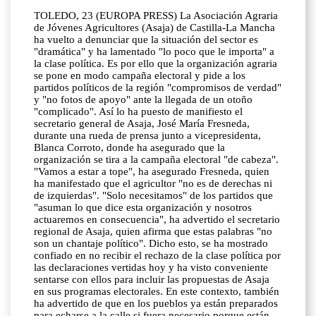
TOLEDO, 23 (EUROPA PRESS) La Asociación Agraria
de Jóvenes Agricultores (Asaja) de Castilla-La Mancha
ha vuelto a denunciar que la situación del sector es
"dramática" y ha lamentado "lo poco que le importa" a
la clase política. Es por ello que la organización agraria
se pone en modo campaña electoral y pide a los
partidos políticos de la región "compromisos de verdad"
y "no fotos de apoyo" ante la llegada de un otoño
"complicado". Así lo ha puesto de manifiesto el
secretario general de Asaja, José María Fresneda,
durante una rueda de prensa junto a vicepresidenta,
Blanca Corroto, donde ha asegurado que la
organización se tira a la campaña electoral "de cabeza".
"Vamos a estar a tope", ha asegurado Fresneda, quien
ha manifestado que el agricultor "no es de derechas ni
de izquierdas". "Solo necesitamos" de los partidos que
"asuman lo que dice esta organización y nosotros
actuaremos en consecuencia", ha advertido el secretario
regional de Asaja, quien afirma que estas palabras "no
son un chantaje político". Dicho esto, se ha mostrado
confiado en no recibir el rechazo de la clase política por
las declaraciones vertidas hoy y ha visto conveniente
sentarse con ellos para incluir las propuestas de Asaja
en sus programas electorales. En este contexto, también
ha advertido de que en los pueblos ya están preparados
para echarse a la calle si fuera necesario porque están