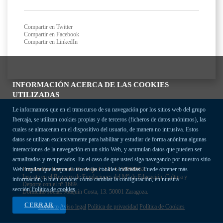
Compartir en Twitter
Compartir en Facebook
Compartir en LinkedIn
INFORMACIÓN ACERCA DE LAS COOKIES
UTILIZADAS
Le informamos que en el transcurso de su navegación por los sitios web del grupo
Ibercaja, se utilizan cookies propias y de terceros (ficheros de datos anónimos), las
cuales se almacenan en el dispositivo del usuario, de manera no intrusiva. Estos
datos se utilizan exclusivamente para habilitar y estudiar de forma anónima algunas
interacciones de la navegación en un sitio Web, y acumulan datos que pueden ser
actualizados y recuperados. En el caso de que usted siga navegando por nuestro sitio
Fundación Bancaria Ibercaja C.I.F. G-50000652.
Web implica que acepta el uso de las cookies indicadas. Puede obtener más
Inscrita en el Registro de Fundaciones del Mº de Educación, Cultura y
información, o bien conocer cómo cambiar la configuración, en nuestra
Deporte con el nº 1689.
sección
Política de cookies
Domicilio social: Joaquín Costa, 13. 50001 Zaragoza.
CERRAR
Contacto
Aviso legal
Política de privacidad
Política de Cookies