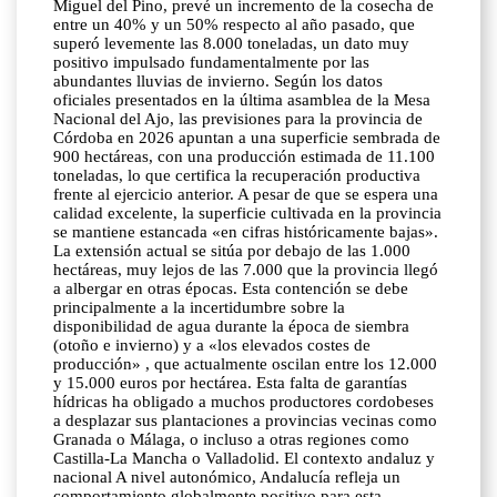
Miguel del Pino, prevé un incremento de la cosecha de
entre un 40% y un 50% respecto al año pasado, que
superó levemente las 8.000 toneladas, un dato muy
positivo impulsado fundamentalmente por las
abundantes lluvias de invierno. Según los datos
oficiales presentados en la última asamblea de la Mesa
Nacional del Ajo, las previsiones para la provincia de
Córdoba en 2026 apuntan a una superficie sembrada de
900 hectáreas, con una producción estimada de 11.100
toneladas, lo que certifica la recuperación productiva
frente al ejercicio anterior. A pesar de que se espera una
calidad excelente, la superficie cultivada en la provincia
se mantiene estancada «en cifras históricamente bajas».
La extensión actual se sitúa por debajo de las 1.000
hectáreas, muy lejos de las 7.000 que la provincia llegó
a albergar en otras épocas. Esta contención se debe
principalmente a la incertidumbre sobre la
disponibilidad de agua durante la época de siembra
(otoño e invierno) y a «los elevados costes de
producción» , que actualmente oscilan entre los 12.000
y 15.000 euros por hectárea. Esta falta de garantías
hídricas ha obligado a muchos productores cordobeses
a desplazar sus plantaciones a provincias vecinas como
Granada o Málaga, o incluso a otras regiones como
Castilla-La Mancha o Valladolid. El contexto andaluz y
nacional A nivel autonómico, Andalucía refleja un
comportamiento globalmente positivo para esta