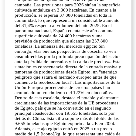
campaña. Las previsiones para 2026 sitúan la superficie
cultivada andaluza en 3.360 hectáreas. En cuanto a la
producción, se esperan 37.800 toneladas en toda la
comunidad, lo que representa un considerable aumento
del 31,4% respecto al volumen del año 2025. En el
panorama nacional, España cuenta este año con una
superficie cultivada de 24.400 hectáreas y una
previsión de producción que alcanza las 237.800
toneladas. La amenaza del mercado egipcio Sin
embargo, «las buenas perspectivas de cosecha se ven
ensombrecidas por la profunda preocupación del sector
ante la pérdida de mercados y la caída de precios». Esta
situación es consecuencia directa de la entrada masiva y
temprana de producciones desde Egipto, un "enemigo
peligroso que satura el mercado europeo antes de que
comience la recolección local". Las importaciones de la
Unión Europea procedentes de terceros países han
acumulado un crecimiento del 122% en cinco años.
Dentro de esta escalada, destaca el notable y alarmante
crecimiento de las importaciones de la UE procedentes
de Egipto, país que se ha convertido en el segundo
principal abastecedor con 19.555 toneladas, solo por
detrás de China. Esta cifra supone más del doble de las
9.655 toneladas que Egipto exportó a la UE en 2024.
Además, este ajo egipcio entró en 2025 a un precio
medio de 1,5 [icono]/kg, lo que representa una caída de