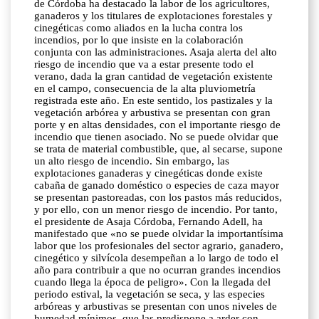
de Córdoba ha destacado la labor de los agricultores,
ganaderos y los titulares de explotaciones forestales y
cinegéticas como aliados en la lucha contra los
incendios, por lo que insiste en la colaboración
conjunta con las administraciones. Asaja alerta del alto
riesgo de incendio que va a estar presente todo el
verano, dada la gran cantidad de vegetación existente
en el campo, consecuencia de la alta pluviometría
registrada este año. En este sentido, los pastizales y la
vegetación arbórea y arbustiva se presentan con gran
porte y en altas densidades, con el importante riesgo de
incendio que tienen asociado. No se puede olvidar que
se trata de material combustible, que, al secarse, supone
un alto riesgo de incendio. Sin embargo, las
explotaciones ganaderas y cinegéticas donde existe
cabaña de ganado doméstico o especies de caza mayor
se presentan pastoreadas, con los pastos más reducidos,
y por ello, con un menor riesgo de incendio. Por tanto,
el presidente de Asaja Córdoba, Fernando Adell, ha
manifestado que «no se puede olvidar la importantísima
labor que los profesionales del sector agrario, ganadero,
cinegético y silvícola desempeñan a lo largo de todo el
año para contribuir a que no ocurran grandes incendios
cuando llega la época de peligro». Con la llegada del
periodo estival, la vegetación se seca, y las especies
arbóreas y arbustivas se presentan con unos niveles de
humedad mínimos, que las predispone a arder con