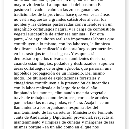
mayor virulencia. La importancia del pastoreo El
pastoreo llevado a cabo en las zonas ganaderas
tradicionales de la provincia hace que «en estas áreas
no estén expuestas a grandes catástrofes al estar los
montes y las dehesas pastoreadas convirtiéndose en un
magnífico cortafuegos natural y la carga de combustible
vegetal susceptible de arder sea mínima». Por otra
parte, «los agricultores realizan importantes labores que
contribuyen a lo mismo, con los laboreos, la limpieza
de olivares o la realización de cortafuegos perimetrales
en los rastrojos tras las siegas». Y es que está
demostrado que los olivares en ambientes de sierra,
cuando están limpios, podados y desbrozados, suponen
áreas cortafuegos de origen agrícola, que pararían una
hipotética propagación de un incendio. Del mismo
modo, los titulares de explotaciones forestales y
cinegéticas contribuyen a la prevención de incendios
con la labor realizada a lo largo de todo el año
limpiando los montes, eliminando materia vegetal a
través de trabajos como desbroces, cortas de árboles
para aclarar las masas, podas, etcétera. Asaja hace un
llamamiento a los organismos responsables del
mantenimiento de las carreteras, Ministerio de Fomento,
Junta de Andalucía y Diputación provincial, respecto al
mantenimiento y limpieza de cunetas y márgenes de las
mismas porque «en un año como en el que nos