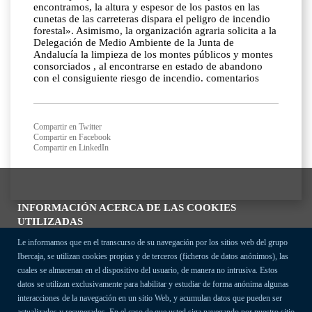
encontramos, la altura y espesor de los pastos en las
cunetas de las carreteras dispara el peligro de incendio
forestal». Asimismo, la organización agraria solicita a la
Delegación de Medio Ambiente de la Junta de
Andalucía la limpieza de los montes públicos y montes
consorciados , al encontrarse en estado de abandono
con el consiguiente riesgo de incendio. comentarios
Compartir en Twitter
Compartir en Facebook
Compartir en LinkedIn
INFORMACIÓN ACERCA DE LAS COOKIES
UTILIZADAS
Le informamos que en el transcurso de su navegación por los sitios web del grupo
Ibercaja, se utilizan cookies propias y de terceros (ficheros de datos anónimos), las
cuales se almacenan en el dispositivo del usuario, de manera no intrusiva. Estos
datos se utilizan exclusivamente para habilitar y estudiar de forma anónima algunas
interacciones de la navegación en un sitio Web, y acumulan datos que pueden ser