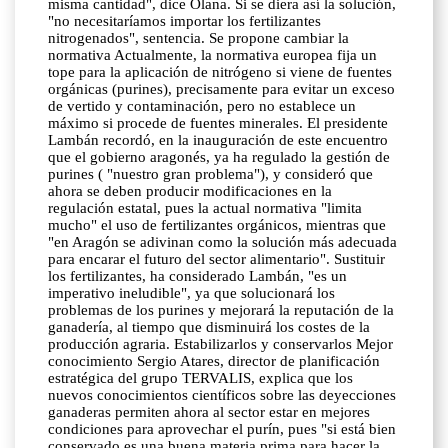
misma cantidad", dice Olana. Si se diera así la solución,
"no necesitaríamos importar los fertilizantes
nitrogenados", sentencia. Se propone cambiar la
normativa Actualmente, la normativa europea fija un
tope para la aplicación de nitrógeno si viene de fuentes
orgánicas (purines), precisamente para evitar un exceso
de vertido y contaminación, pero no establece un
máximo si procede de fuentes minerales. El presidente
Lambán recordó, en la inauguración de este encuentro
que el gobierno aragonés, ya ha regulado la gestión de
purines ( "nuestro gran problema"), y consideró que
ahora se deben producir modificaciones en la
regulación estatal, pues la actual normativa "limita
mucho" el uso de fertilizantes orgánicos, mientras que
"en Aragón se adivinan como la solución más adecuada
para encarar el futuro del sector alimentario". Sustituir
los fertilizantes, ha considerado Lambán, "es un
imperativo ineludible", ya que solucionará los
problemas de los purines y mejorará la reputación de la
ganadería, al tiempo que disminuirá los costes de la
producción agraria. Estabilizarlos y conservarlos Mejor
conocimiento Sergio Atares, director de planificación
estratégica del grupo TERVALIS, explica que los
nuevos conocimientos científicos sobre las deyecciones
ganaderas permiten ahora al sector estar en mejores
condiciones para aprovechar el purín, pues "si está bien
conservado es una buena materia prima para hacer la