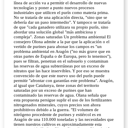
línea de acción va a permitir el desarrollo de nuevas
tecnologías y poner a punto nuevos procesos
industriales que utilicen el purín como materia prima.
No se trataría de una aplicación directa, "sino que se
debería dar un paso intermedio". Y tampoco se trataría
de que "cada ganadero utilizara su propio purín, sino
abordar una solución global "más ambiciosa y
compleja". Zonas saturadas Un problema ambiental El
consejero Olona admite a la par que la aplicación o el
vertido de purines para abonar los campos es "un
problema ambiental en Aragón ("no más grave que en
otras partes de España o de Europa, pero lo tenemos"),
pues se filtran, penetran en el subsuelo y contaminan
las reservas de agua subterráneas por un exceso de
nitratos que las hace inservibles. Y por eso se muestra
convencido de que este nuevo uso del purín puede
permitir "afrontar con garantías este problema". Aragón,
al igual que Catalunya, tiene zonas del territorio
saturadas por un exceso de purines que han
contaminado las reservas de agua. Olana señala que
esta propuesta persigue suplir el uso de los fertilizantes
nitrogenados minerales, cuyos precios son ahora
prohibitivos debido a la guerra. "El volumen de
nitrógeno procedente de purines y estiércol es en
Aragón de una 110.000 toneladas y las necesidades que
tienen nuestros cultivos es aproximadamente esta