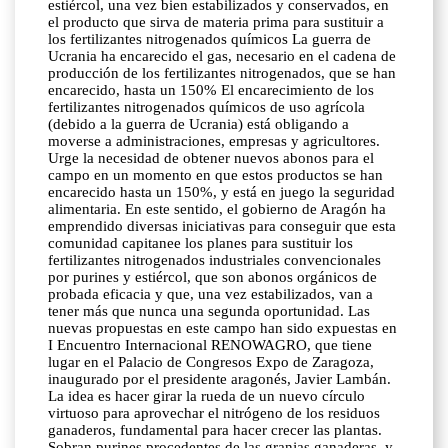
estiércol, una vez bien estabilizados y conservados, en
el producto que sirva de materia prima para sustituir a
los fertilizantes nitrogenados químicos La guerra de
Ucrania ha encarecido el gas, necesario en el cadena de
producción de los fertilizantes nitrogenados, que se han
encarecido, hasta un 150% El encarecimiento de los
fertilizantes nitrogenados químicos de uso agrícola
(debido a la guerra de Ucrania) está obligando a
moverse a administraciones, empresas y agricultores.
Urge la necesidad de obtener nuevos abonos para el
campo en un momento en que estos productos se han
encarecido hasta un 150%, y está en juego la seguridad
alimentaria. En este sentido, el gobierno de Aragón ha
emprendido diversas iniciativas para conseguir que esta
comunidad capitanee los planes para sustituir los
fertilizantes nitrogenados industriales convencionales
por purines y estiércol, que son abonos orgánicos de
probada eficacia y que, una vez estabilizados, van a
tener más que nunca una segunda oportunidad. Las
nuevas propuestas en este campo han sido expuestas en
I Encuentro Internacional RENOWAGRO, que tiene
lugar en el Palacio de Congresos Expo de Zaragoza,
inaugurado por el presidente aragonés, Javier Lambán.
La idea es hacer girar la rueda de un nuevo círculo
virtuoso para aprovechar el nitrógeno de los residuos
ganaderos, fundamental para hacer crecer las plantas.
Sobran purines procedentes de las granjas ganaderas, y