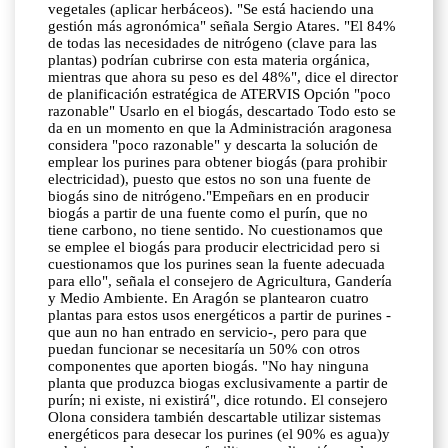
vegetales (aplicar herbáceos). "Se está haciendo una
gestión más agronómica" señala Sergio Atares. "El 84%
de todas las necesidades de nitrógeno (clave para las
plantas) podrían cubrirse con esta materia orgánica,
mientras que ahora su peso es del 48%", dice el director
de planificación estratégica de ATERVIS Opción "poco
razonable" Usarlo en el biogás, descartado Todo esto se
da en un momento en que la Administración aragonesa
considera "poco razonable" y descarta la solución de
emplear los purines para obtener biogás (para prohibir
electricidad), puesto que estos no son una fuente de
biogás sino de nitrógeno."Empeñars en en producir
biogás a partir de una fuente como el purín, que no
tiene carbono, no tiene sentido. No cuestionamos que
se emplee el biogás para producir electricidad pero si
cuestionamos que los purines sean la fuente adecuada
para ello", señala el consejero de Agricultura, Gandería
y Medio Ambiente. En Aragón se plantearon cuatro
plantas para estos usos energéticos a partir de purines -
que aun no han entrado en servicio-, pero para que
puedan funcionar se necesitaría un 50% con otros
componentes que aporten biogás. "No hay ninguna
planta que produzca biogas exclusivamente a partir de
purín; ni existe, ni existirá", dice rotundo. El consejero
Olona considera también descartable utilizar sistemas
energéticos para desecar los purines (el 90% es agua)y