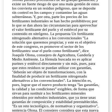
existe un fuerte riesgo de que una mala gestión de estos
los convierta en un residuo peligroso, que se deposite
sin control en los campos y contamine las aguas
subterráneas. Y, por otra, parte los precios de los
fertilizantes industriales se han hecho prohibitivos; por
lo que se dan ahora las circunstancias para aprovechar
el valor fertilizante del purín y el estiércol por su
contenido en nitrógeno. La propuesta Un fertilizante
nitrogenado alternativo a los convencionales "La
solución que queremos propiciar, y este es el objetivo
de este congreso, es promover el sector de los
fertilizantes: usar el purín como fertilizante", dice
Joaquín Olona, consejero de Agricultura, Gandería y
Medio Ambiente. La fórmula buscada no es aplicar
purines y estiércol directamente y sin más, pues, para
que estos residuos se puedan utilizar con garantías,
"deberán ser objeto de transformaciones, con la
finalidad de producir un fertilizante nitrogenado
alternativos a los convencionales". La intención es,
pues, lograr que el nuevo producto tenga "las garantías,
la calidad y las condiciones" exigibles, de forma que
sirvan para sustituir a los fertilizantes minerales
obtenidos por métodos industriales, que ya tiene unas
garantías de composición y estabilidad preestablecidas.
"Es un reto tecnológico, de normativas y organizativo",
sentencia Olona. El consejero considera que esta nueva