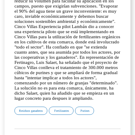
reducir su volumen para facilitar su aplicación en los
campos, puesto que exigirían subvenciones. "Evaporar
el 90% del agua tiene un grave inconveniente: es muy
caro, inviable económicamente y debemos buscar
soluciones sostenibles ambiental y económicamente".
Cinco Villas Experiencia pilot Lambán dio a conocer
una experiencia piloto que se está implementando en
Cinco Villas para la utilización de fertilizantes orgánicos
en los cultivos de esta comarca, donde está involucrado
"todo el sector". Ha confiado en que "se extienda
cuanto antes, que sea asumida por todos los actores, por
las cooperativas y los ganaderos". En representación de
Fertinagro, Luis Salaet, ha señalado que el proyecto de
Cinco Villas conlleva el tratamiento de 300.000 metros
cúbicos de purines y que se ampliará de forma gradual
hasta "intentar implicar a todos los actores",
comenzando por un número de granjas "determinado".
La solución no es para esta comarca, únicamente, ha
dicho Salaet, quien ha añadido que se empieza en un
lugar concreto para despues ir ampliando.
Residuos ganaderos
Fertilizantes
Purines