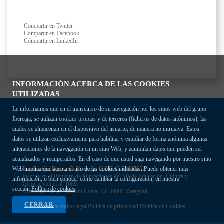
Compartir en Twitter
Compartir en Facebook
Compartir en LinkedIn
INFORMACIÓN ACERCA DE LAS COOKIES
UTILIZADAS
Le informamos que en el transcurso de su navegación por los sitios web del grupo
Ibercaja, se utilizan cookies propias y de terceros (ficheros de datos anónimos), las
cuales se almacenan en el dispositivo del usuario, de manera no intrusiva. Estos
datos se utilizan exclusivamente para habilitar y estudiar de forma anónima algunas
interacciones de la navegación en un sitio Web, y acumulan datos que pueden ser
actualizados y recuperados. En el caso de que usted siga navegando por nuestro sitio
Fundación Bancaria Ibercaja C.I.F. G-50000652.
Web implica que acepta el uso de las cookies indicadas. Puede obtener más
Inscrita en el Registro de Fundaciones del Mº de Educación, Cultura y
información, o bien conocer cómo cambiar la configuración, en nuestra
Deporte con el nº 1689.
sección
Política de cookies
Domicilio social: Joaquín Costa, 13. 50001 Zaragoza.
CERRAR
Contacto
Aviso legal
Política de privacidad
Política de Cookies