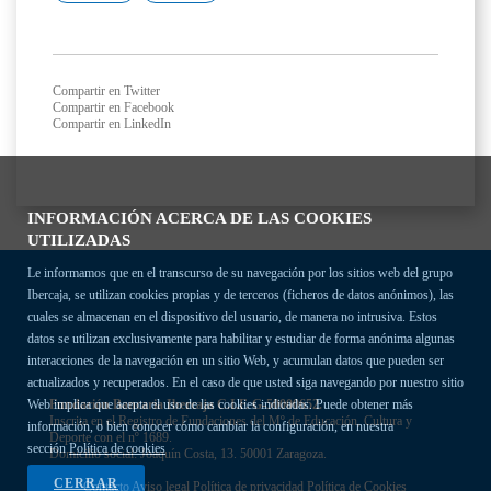
Compartir en Twitter
Compartir en Facebook
Compartir en LinkedIn
INFORMACIÓN ACERCA DE LAS COOKIES
UTILIZADAS
Le informamos que en el transcurso de su navegación por los sitios web del grupo
Ibercaja, se utilizan cookies propias y de terceros (ficheros de datos anónimos), las
cuales se almacenan en el dispositivo del usuario, de manera no intrusiva. Estos
datos se utilizan exclusivamente para habilitar y estudiar de forma anónima algunas
interacciones de la navegación en un sitio Web, y acumulan datos que pueden ser
actualizados y recuperados. En el caso de que usted siga navegando por nuestro sitio
Fundación Bancaria Ibercaja C.I.F. G-50000652.
Web implica que acepta el uso de las cookies indicadas. Puede obtener más
Inscrita en el Registro de Fundaciones del Mº de Educación, Cultura y
información, o bien conocer cómo cambiar la configuración, en nuestra
Deporte con el nº 1689.
sección
Política de cookies
Domicilio social: Joaquín Costa, 13. 50001 Zaragoza.
CERRAR
Contacto
Aviso legal
Política de privacidad
Política de Cookies