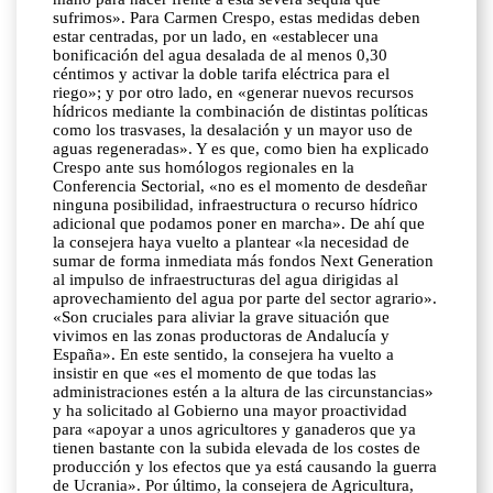
sufrimos». Para Carmen Crespo, estas medidas deben
estar centradas, por un lado, en «establecer una
bonificación del agua desalada de al menos 0,30
céntimos y activar la doble tarifa eléctrica para el
riego»; y por otro lado, en «generar nuevos recursos
hídricos mediante la combinación de distintas políticas
como los trasvases, la desalación y un mayor uso de
aguas regeneradas». Y es que, como bien ha explicado
Crespo ante sus homólogos regionales en la
Conferencia Sectorial, «no es el momento de desdeñar
ninguna posibilidad, infraestructura o recurso hídrico
adicional que podamos poner en marcha». De ahí que
la consejera haya vuelto a plantear «la necesidad de
sumar de forma inmediata más fondos Next Generation
al impulso de infraestructuras del agua dirigidas al
aprovechamiento del agua por parte del sector agrario».
«Son cruciales para aliviar la grave situación que
vivimos en las zonas productoras de Andalucía y
España». En este sentido, la consejera ha vuelto a
insistir en que «es el momento de que todas las
administraciones estén a la altura de las circunstancias»
y ha solicitado al Gobierno una mayor proactividad
para «apoyar a unos agricultores y ganaderos que ya
tienen bastante con la subida elevada de los costes de
producción y los efectos que ya está causando la guerra
de Ucrania». Por último, la consejera de Agricultura,