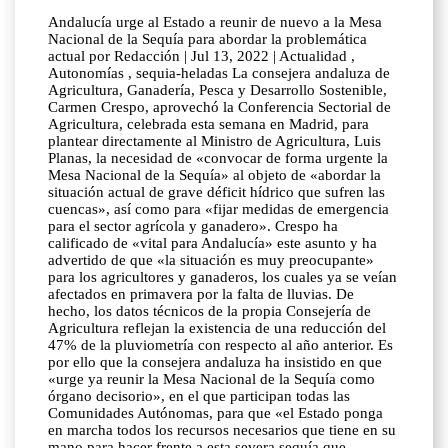
Andalucía urge al Estado a reunir de nuevo a la Mesa
Nacional de la Sequía para abordar la problemática
actual por Redacción | Jul 13, 2022 | Actualidad ,
Autonomías , sequia-heladas La consejera andaluza de
Agricultura, Ganadería, Pesca y Desarrollo Sostenible,
Carmen Crespo, aprovechó la Conferencia Sectorial de
Agricultura, celebrada esta semana en Madrid, para
plantear directamente al Ministro de Agricultura, Luis
Planas, la necesidad de «convocar de forma urgente la
Mesa Nacional de la Sequía» al objeto de «abordar la
situación actual de grave déficit hídrico que sufren las
cuencas», así como para «fijar medidas de emergencia
para el sector agrícola y ganadero». Crespo ha
calificado de «vital para Andalucía» este asunto y ha
advertido de que «la situación es muy preocupante»
para los agricultores y ganaderos, los cuales ya se veían
afectados en primavera por la falta de lluvias. De
hecho, los datos técnicos de la propia Consejería de
Agricultura reflejan la existencia de una reducción del
47% de la pluviometría con respecto al año anterior. Es
por ello que la consejera andaluza ha insistido en que
«urge ya reunir la Mesa Nacional de la Sequía como
órgano decisorio», en el que participan todas las
Comunidades Autónomas, para que «el Estado ponga
en marcha todos los recursos necesarios que tiene en su
mano para hacer frente a esta severa sequía que