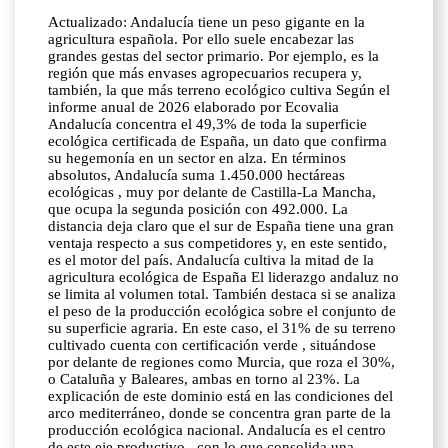
Actualizado: Andalucía tiene un peso gigante en la
agricultura española. Por ello suele encabezar las
grandes gestas del sector primario. Por ejemplo, es la
región que más envases agropecuarios recupera y,
también, la que más terreno ecológico cultiva Según el
informe anual de 2026 elaborado por Ecovalia
Andalucía concentra el 49,3% de toda la superficie
ecológica certificada de España, un dato que confirma
su hegemonía en un sector en alza. En términos
absolutos, Andalucía suma 1.450.000 hectáreas
ecológicas , muy por delante de Castilla-La Mancha,
que ocupa la segunda posición con 492.000. La
distancia deja claro que el sur de España tiene una gran
ventaja respecto a sus competidores y, en este sentido,
es el motor del país. Andalucía cultiva la mitad de la
agricultura ecológica de España El liderazgo andaluz no
se limita al volumen total. También destaca si se analiza
el peso de la producción ecológica sobre el conjunto de
su superficie agraria. En este caso, el 31% de su terreno
cultivado cuenta con certificación verde , situándose
por delante de regiones como Murcia, que roza el 30%,
o Cataluña y Baleares, ambas en torno al 23%. La
explicación de este dominio está en las condiciones del
arco mediterráneo, donde se concentra gran parte de la
producción ecológica nacional. Andalucía es el centro
de este eje productivo , con lo que consolida una