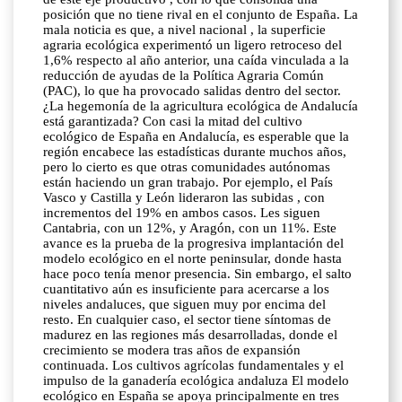
posición que no tiene rival en el conjunto de España. La
mala noticia es que, a nivel nacional , la superficie
agraria ecológica experimentó un ligero retroceso del
1,6% respecto al año anterior, una caída vinculada a la
reducción de ayudas de la Política Agraria Común
(PAC), lo que ha provocado salidas dentro del sector.
¿La hegemonía de la agricultura ecológica de Andalucía
está garantizada? Con casi la mitad del cultivo
ecológico de España en Andalucía, es esperable que la
región encabece las estadísticas durante muchos años,
pero lo cierto es que otras comunidades autónomas
están haciendo un gran trabajo. Por ejemplo, el País
Vasco y Castilla y León lideraron las subidas , con
incrementos del 19% en ambos casos. Les siguen
Cantabria, con un 12%, y Aragón, con un 11%. Este
avance es la prueba de la progresiva implantación del
modelo ecológico en el norte peninsular, donde hasta
hace poco tenía menor presencia. Sin embargo, el salto
cuantitativo aún es insuficiente para acercarse a los
niveles andaluces, que siguen muy por encima del
resto. En cualquier caso, el sector tiene síntomas de
madurez en las regiones más desarrolladas, donde el
crecimiento se modera tras años de expansión
continuada. Los cultivos agrícolas fundamentales y el
impulso de la ganadería ecológica andaluza El modelo
ecológico en España se apoya principalmente en tres