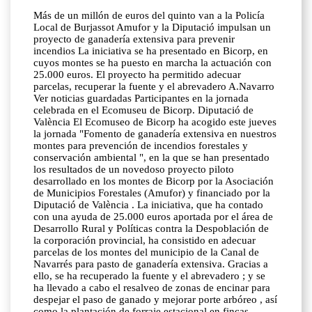
Más de un millón de euros del quinto van a la Policía
Local de Burjassot Amufor y la Diputació impulsan un
proyecto de ganadería extensiva para prevenir
incendios La iniciativa se ha presentado en Bicorp, en
cuyos montes se ha puesto en marcha la actuación con
25.000 euros. El proyecto ha permitido adecuar
parcelas, recuperar la fuente y el abrevadero A.Navarro
Ver noticias guardadas Participantes en la jornada
celebrada en el Ecomuseu de Bicorp. Diputació de
València El Ecomuseo de Bicorp ha acogido este jueves
la jornada "Fomento de ganadería extensiva en nuestros
montes para prevención de incendios forestales y
conservación ambiental ", en la que se han presentado
los resultados de un novedoso proyecto piloto
desarrollado en los montes de Bicorp por la Asociación
de Municipios Forestales (Amufor) y financiado por la
Diputació de València . La iniciativa, que ha contado
con una ayuda de 25.000 euros aportada por el área de
Desarrollo Rural y Políticas contra la Despoblación de
la corporación provincial, ha consistido en adecuar
parcelas de los montes del municipio de la Canal de
Navarrés para pasto de ganadería extensiva. Gracias a
ello, se ha recuperado la fuente y el abrevadero ; y se
ha llevado a cabo el resalveo de zonas de encinar para
despejar el paso de ganado y mejorar porte arbóreo , así
como la plantación de forraje estacional en fincas.