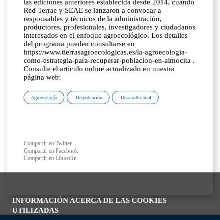
las ediciones anteriores establecida desde 2014, cuando
Red Terrae y SEAE se lanzaron a convocar a
responsables y técnicos de la administración,
productores, profesionales, investigadores y ciudadanos
interesados en el enfoque agroecológico. Los detalles
del programa pueden consultarse en
https://www.tierrasagroecologicas.es/la-agroecologia-
como-estrategia-para-recuperar-poblacion-en-almocita .
Consulte el artículo online actualizado en nuestra
página web:
Agroecología
Despoblación
Desarrollo rural
Compartir en Twitter
Compartir en Facebook
Compartir en LinkedIn
INFORMACIÓN ACERCA DE LAS COOKIES
UTILIZADAS