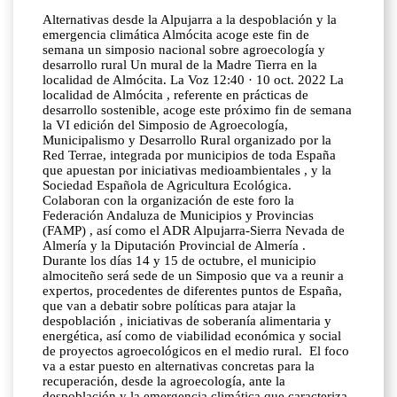
Alternativas desde la Alpujarra a la despoblación y la
emergencia climática Almócita acoge este fin de
semana un simposio nacional sobre agroecología y
desarrollo rural Un mural de la Madre Tierra en la
localidad de Almócita. La Voz 12:40 · 10 oct. 2022 La
localidad de Almócita , referente en prácticas de
desarrollo sostenible, acoge este próximo fin de semana
la VI edición del Simposio de Agroecología,
Municipalismo y Desarrollo Rural organizado por la
Red Terrae, integrada por municipios de toda España
que apuestan por iniciativas medioambientales , y la
Sociedad Española de Agricultura Ecológica.
Colaboran con la organización de este foro la
Federación Andaluza de Municipios y Provincias
(FAMP) , así como el ADR Alpujarra-Sierra Nevada de
Almería y la Diputación Provincial de Almería .
Durante los días 14 y 15 de octubre, el municipio
almociteño será sede de un Simposio que va a reunir a
expertos, procedentes de diferentes puntos de España,
que van a debatir sobre políticas para atajar la
despoblación , iniciativas de soberanía alimentaria y
energética, así como de viabilidad económica y social
de proyectos agroecológicos en el medio rural. El foco
va a estar puesto en alternativas concretas para la
recuperación, desde la agroecología, ante la
despoblación y la emergencia climática que caracteriza