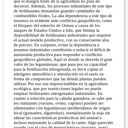
que el margen bruto de la agricultura no para de
decrecer. Además, los procesos industriales de este tipo
de fertilizantes demandan grandes cantidades de
combustibles fósiles. La alta dependencia a este tipo de
insumos es evidente ante conflictos geopolíticos, como
el bloqueo del estrecho de Ormuz a causa de los
ataques de Estados Unidos a Irán, que limitan la
disponibilidad de fertilizantes industriales que requiere
el actual modelo productivo, con su consecuente alza
de precios. En conjunto, evitar la dependencia a
insumos industriales contribuiría a reducir el déficit de
autonomía productiva para responder a conflictos
geopolíticos globales. Aquí es donde se desvela el gran
valor de las leguminosas, que pasa por su capacidad
para la fertilización nitrogenada, es decir captar el
nitrógeno atmosférico e introducirlo en el suelo en
forma de compuestos que las demás plantas pueden
utilizar. Por eso son imprescindibles en la agricultura
ecológica, que por restricciones legales no puede
emplear fertilizantes nitrogenados industriales. En
cuanto a solución para la cabaña ganadera, se sabe que
los rumiantes (vacuno, ovino, caprino) pueden ser
alimentados con leguminosas mediterráneas de origen
local (guisantes, algarrobas), reemplazando la soja sin
alterar las características productivas del animal e
incluso mejorando la calidad de la carne. Algo parecido
sucede con el caso de monogástricos (porcino, aves)