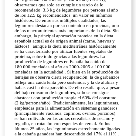
observamos que solo se cumple un tercio de lo
recomendado: 3,3 kg de legumbres por persona al año
de los 12,5 kg recomendados, un valor en mínimos
históricos. De entre sus múltiples cualidades, las
legumbres destacan por su contenido en proteínas, uno
de los macronutrientes más importantes de la dieta. Sin
embargo, la principal aportación proteica en la dieta
española actual es de origen animal (carne, huevos y
lácteos) , aunque la dieta mediterránea históricamente
se ha caracterizado por utilizar fuentes vegetales de
proteína, sobre todo gracias a las legumbres. La
producción de legumbres en España ha caído de
180.000 toneladas al año en 2000-2005 a 100.000
toneladas en la actualidad . Si bien en la producción de
lentejas se observa cierta recuperación, la de garbanzos
refleja una caída lenta pero sostenida, y la de alubias y
habas casi ha desaparecido. De ello resulta que, a pesar
del bajo consumo de legumbres, solo se consigue
abastecer con producción propia el 60% del consumo
(2 kg/persona/año). Tradicionalmente, las leguminosas,
empleadas para la alimentación en sistemas ganaderos
(principalmente vacunos, caprinos, ovinos, porcinos),
se han cultivado en las zonas cerealistas de secano y
regadío, en rotación con especies de cereal. En los
últimos 25 años, las leguminosas estrechamente ligadas
a la cabaña ganadera han descendido del 17% al 11% .