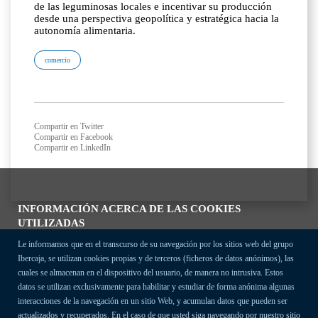
de las leguminosas locales e incentivar su producción
desde una perspectiva geopolítica y estratégica hacia la
autonomía alimentaria.
comercio
Compartir en Twitter
Compartir en Facebook
Compartir en LinkedIn
INFORMACIÓN ACERCA DE LAS COOKIES
UTILIZADAS
Le informamos que en el transcurso de su navegación por los sitios web del grupo
Ibercaja, se utilizan cookies propias y de terceros (ficheros de datos anónimos), las
cuales se almacenan en el dispositivo del usuario, de manera no intrusiva. Estos
datos se utilizan exclusivamente para habilitar y estudiar de forma anónima algunas
interacciones de la navegación en un sitio Web, y acumulan datos que pueden ser
actualizados y recuperados. En el caso de que usted siga navegando por nuestro sitio