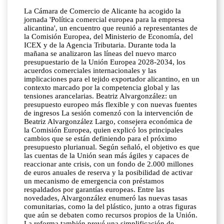
La Cámara de Comercio de Alicante ha acogido la
jornada 'Política comercial europea para la empresa
alicantina', un encuentro que reunió a representantes de
la Comisión Europea, del Ministerio de Economía, del
ICEX y de la Agencia Tributaria. Durante toda la
mañana se analizaron las líneas del nuevo marco
presupuestario de la Unión Europea 2028-2034, los
acuerdos comerciales internacionales y las
implicaciones para el tejido exportador alicantino, en un
contexto marcado por la competencia global y las
tensiones arancelarias. Beatriz Alvargonzález: un
presupuesto europeo más flexible y con nuevas fuentes
de ingresos La sesión comenzó con la intervención de
Beatriz Alvargonzález Largo, consejera económica de
la Comisión Europea, quien explicó los principales
cambios que se están definiendo para el próximo
presupuesto plurianual. Según señaló, el objetivo es que
las cuentas de la Unión sean más ágiles y capaces de
reaccionar ante crisis, con un fondo de 2.000 millones
de euros anuales de reserva y la posibilidad de activar
un mecanismo de emergencia con préstamos
respaldados por garantías europeas. Entre las
novedades, Alvargonzález enumeró las nuevas tasas
comunitarias, como la del plástico, junto a otras figuras
que aún se debaten como recursos propios de la Unión.
La reforma también prevé una simplificación de