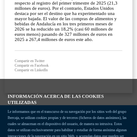
respecto al registro del primer trimestre de 2025 (21,3
millones de euros). Por el contrario, Estados Unidos
destaca por ser el destino que ha experimentado una
mayor bajada. El valor de las compras de alimentos y
bebidas de Andalucía en los tres primeros meses de
2026 se ha reducido un 18,2% (casi 60 millones de
euros menos) pasando de 327 millones de euros en
2025 a 267,4 millones de euros este año.
Compartir en Twitter
Compartir en Facebook
Compartir en LinkedIn
INFORMACIÓN ACERCA DE LAS COOKIES
UTILIZADAS
Le informamos que en el transcurso de su navegación por los sitios web del grupo
Ibercaja, se utilizan cookies propias y de terceros (ficheros de datos anónimos), las
cuales se almacenan en el dispositivo del usuario, de manera no intrusiva. Estos
datos se utilizan exclusivamente para habilitar y estudiar de forma anónima algunas
interacciones de la navegación en un sitio Web, y acumulan datos que pueden ser