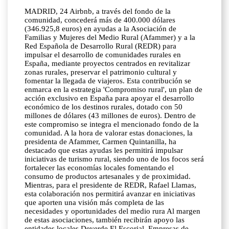
MADRID, 24 Airbnb, a través del fondo de la
comunidad, concederá más de 400.000 dólares
(346.925,8 euros) en ayudas a la Asociación de
Familias y Mujeres del Medio Rural (Afammer) y a la
Red Española de Desarrollo Rural (REDR) para
impulsar el desarrollo de comunidades rurales en
España, mediante proyectos centrados en revitalizar
zonas rurales, preservar el patrimonio cultural y
fomentar la llegada de viajeros. Esta contribución se
enmarca en la estrategia 'Compromiso rural', un plan de
acción exclusivo en España para apoyar el desarrollo
económico de los destinos rurales, dotado con 50
millones de dólares (43 millones de euros). Dentro de
este compromiso se integra el mencionado fondo de la
comunidad. A la hora de valorar estas donaciones, la
presidenta de Afammer, Carmen Quintanilla, ha
destacado que estas ayudas les permitirá impulsar
iniciativas de turismo rural, siendo uno de los focos será
fortalecer las economías locales fomentando el
consumo de productos artesanales y de proximidad.
Mientras, para el presidente de REDR, Rafael Llamas,
esta colaboración nos permitirá avanzar en iniciativas
que aporten una visión más completa de las
necesidades y oportunidades del medio rura Al margen
de estas asociaciones, también recibirán apoyo las
entidades locales Deverde El Escorial, Empresas de