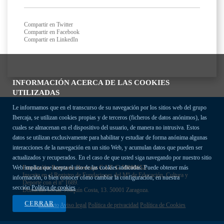
Compartir en Twitter
Compartir en Facebook
Compartir en LinkedIn
INFORMACIÓN ACERCA DE LAS COOKIES
UTILIZADAS
Le informamos que en el transcurso de su navegación por los sitios web del grupo
Ibercaja, se utilizan cookies propias y de terceros (ficheros de datos anónimos), las
cuales se almacenan en el dispositivo del usuario, de manera no intrusiva. Estos
datos se utilizan exclusivamente para habilitar y estudiar de forma anónima algunas
interacciones de la navegación en un sitio Web, y acumulan datos que pueden ser
actualizados y recuperados. En el caso de que usted siga navegando por nuestro sitio
Fundación Bancaria Ibercaja C.I.F. G-50000652.
Web implica que acepta el uso de las cookies indicadas. Puede obtener más
Inscrita en el Registro de Fundaciones del Mº de Educación, Cultura y
información, o bien conocer cómo cambiar la configuración, en nuestra
Deporte con el nº 1689.
sección
Política de cookies
Domicilio social: Joaquín Costa, 13. 50001 Zaragoza.
CERRAR
Contacto
Aviso legal
Política de privacidad
Política de Cookies