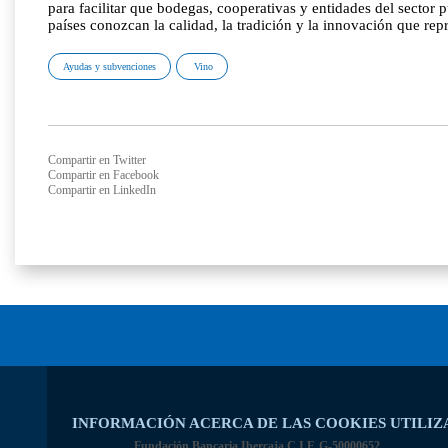
para facilitar que bodegas, cooperativas y entidades del secto
países conozcan la calidad, la tradición y la innovación que re
Ayudas y subvenciones
Vino
Compartir en Twitter
Compartir en Facebook
Compartir en LinkedIn
INFORMACIÓN ACERCA DE LAS COOKIES UTILIZ
Fundación Bancaria Ibercaja C.I.F. G-50000652.