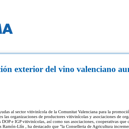
ción exterior del vino valenciano 
 ayudas al sector vitivinícola de la Comunitat Valenciana para la promo
udes las organizaciones de productores vitivinícolas y asociaciones de or
as DOP e IGP vitivinícolas, así como sus asociaciones, cooperativas que 
 Ramón-Llín , ha destacado que "la Conselleria de Agricultura incremen