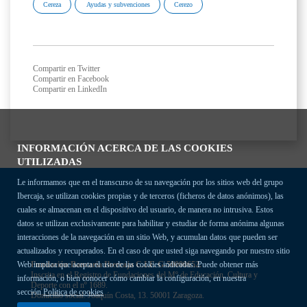
Cereza
Ayudas y subvenciones
Cerezo
Compartir en Twitter
Compartir en Facebook
Compartir en LinkedIn
INFORMACIÓN ACERCA DE LAS COOKIES
UTILIZADAS
Le informamos que en el transcurso de su navegación por los sitios web del grupo
Ibercaja, se utilizan cookies propias y de terceros (ficheros de datos anónimos), las
cuales se almacenan en el dispositivo del usuario, de manera no intrusiva. Estos
datos se utilizan exclusivamente para habilitar y estudiar de forma anónima algunas
interacciones de la navegación en un sitio Web, y acumulan datos que pueden ser
actualizados y recuperados. En el caso de que usted siga navegando por nuestro sitio
Fundación Bancaria Ibercaja C.I.F. G-50000652.
Web implica que acepta el uso de las cookies indicadas. Puede obtener más
Inscrita en el Registro de Fundaciones del Mº de Educación, Cultura y
información, o bien conocer cómo cambiar la configuración, en nuestra
Deporte con el nº 1689.
sección
Política de cookies
Domicilio social: Joaquín Costa, 13. 50001 Zaragoza.