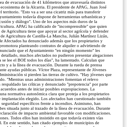
nea de evacuación de 41 kilómetros que atravesaría distintos
 ecosistema de la Alcarria. El presidente de APAG, Juan José
territorio. "Esto va a ser una cicatriz más para transferir
Ayuntamiento todavía dispone de herramientas urbanísticas y
scusión y diálogo". Uno de los aspectos más duros de la
ricultura. APAG ha calificado de "incomprensible" que quien
o de Agricultura tiene que apoyar al sector agrícola y defender
 de Agricultura de Castilla-La Mancha, Julián Martínez Lizán,
a de Afectados ha denunciado además que los propietarios y
 promotora planteando contratos de alquiler o advirtiendo de
 denunciado que el Ayuntamiento "en ningún momento" les
a detallado, muchos afectados no pudieron presentar alegaciones
a se lee el BOE todos los días", ha lamentado. Calculan que
ecto y a la línea de evacuación. Durante la rueda de prensa
ante ayudas públicas. Víctor Plaza, representante de Jóvenes
nistración si pierden las tierras de cultivo. "Hay jóvenes que
do. "Mientras unas administraciones fomentan el relevo
 respaldado las críticas y denunciado "prepotencia" por parte
 acuerdos antes de iniciar posibles expropiaciones. La
 una normativa autonómica clara que proteja a los propietarios
 de implantación elegido. Los afectados han cuestionado también
de seguridad específicos frente a incendios. Asimismo, han
bes situada junto al trazado de la línea de evacuación. Durante
eclaración de impacto ambiental favorable con modificaciones.
nes. Todos ellos han insistido en que todavía existen vías
al. En este sentido, han citado ejemplos de municipios de