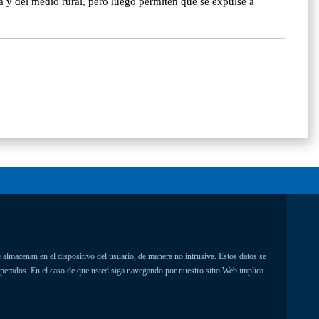
a y del medio rural, pero luego permiten que se expulse a
 almacenan en el dispositivo del usuario, de manera no intrusiva. Estos datos se
uperados. En el caso de que usted siga navegando por nuestro sitio Web implica