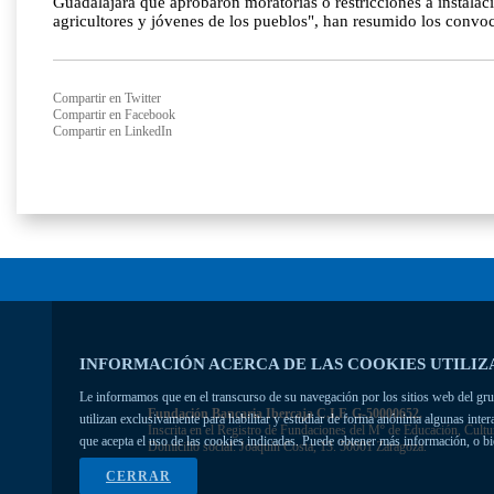
Guadalajara que aprobaron moratorias o restricciones a instalac
agricultores y jóvenes de los pueblos", han resumido los convo
Compartir en Twitter
Compartir en Facebook
Compartir en LinkedIn
INFORMACIÓN ACERCA DE LAS COOKIES UTILIZ
Le informamos que en el transcurso de su navegación por los sitios web del grupo
Fundación Bancaria Ibercaja C.I.F. G-50000652.
utilizan exclusivamente para habilitar y estudiar de forma anónima algunas inte
Inscrita en el Registro de Fundaciones del Mº de Educación, Cultu
que acepta el uso de las cookies indicadas. Puede obtener más información, o b
Domicilio social: Joaquín Costa, 13. 50001 Zaragoza.
CERRAR