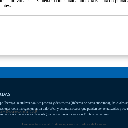
iones fotovoltaicas. "Se llenan la boca hablando de la España despoblad
cantes.
ADAS
 Ibercaja, se utilizan cookies propias y de terceros (ficheros de datos anónimos), las cuales se
racciones de la navegación en un sitio Web, y acumulan datos que pueden ser actualizados y rec
ra y Deporte con el nº 1689.
ien conocer cómo cambiar la configuración, en nuestra sección
Política de cookies
Contacto
Aviso legal
Política de privacidad
Política de Cookies