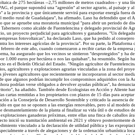
oltaica de 275 hectáreas --2,75 millones de metros cuadrados-- y una lí
G, el parque supondrá una "agresión" al sector agrario, al paisaje y al
" a la provincia y que únicamente servirá para exportar energía fuera del 
el medio rural de Guadalajara", ha afirmado. Laso ha defendido que el 
dido que se apruebe una moratoria municipal "para abrir un periodo de di
ez Tabernero como alcalde de Fuentelencina y delegado provincial de Ag
uicio, un proyecto perjudicial para agricultores y ganaderos. "Un delegad
e empresas fotovoltaicas", ha declarado Laso, que ha pedido al consejero
tra los intereses agrícolas de la provincia". Por su parte, la Plataform
a febrero de este año, cuando comenzaron a recibir cartas de la empresa
aforma, ha asegurado que los vecinos se sintieron "desprotegidos" y ha
 por 1.000 euros por hectárea o nos las quitaban", ha resumido. Según h
cto en el Boletín Oficial del Estado. "Ningún agricultor de Fuentelencin
rios, agricultores y explotaciones agrarias vinculadas a la zona del proy
 jóvenes agricultores que recientemente se incorporaron al sector medi
e que algunos podrían incumplir los compromisos adquiridos con la Admi
ahora podrían verse obligados a devolver ayudas públicas", ha denuncia
ritorio", ha añadido. También desde Ecologistas en Acción y Aliente han
s cartas remitidas a los propietarios con plazos de 15 días para aceptar
ción a la Consejería de Desarrollo Sostenible y criticado la ausencia de
istido en que no se oponen a las energías renovables, pero sí al modelo
 desmantelamiento de la planta al finalizar su vida útil o de estudios 
 explotaciones ganaderas próximas, entre ellas una finca de caballos ára
cto inició su tramitación ambiental en 2021 y obtuvo posteriormente d
miento vinculado a la declaración de utilidad pública y las expropiacio
especialmente a través de alegaciones y de la ordenación urbanística loc