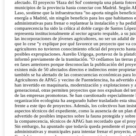
afectado. El proyecto 'Haza del Sol' contempla una planta fotov
municipios de la provincia hasta conectar con Madrid. Según APA
Laso, sostiene que la infraestructura "no aporta ningún beneficio
energía a Madrid, sin ningún beneficio para los que habitamos 
administrativas para frenar o replantear la instalación y ha pe
comparecencia ha sido la crítica al doble cargo de Santos Lóp
representa institucionalmente al sector agrario respalde, a su j
las incorporaciones de jóvenes agricultores, no ser un adalid d
que lo cese "y explique por qué favorece un proyecto que va con
agricultores no tuvieron conocimiento oficial del proyecto hast
posibles expropiaciones. Aurelio Urigoga, portavoz de la plat
informó previamente de la tramitación. "O cedíamos las tierras
en fases anteriores porque desconocían la publicación del proye
existen más de 50 afectados directos e indirectos entre propieta
también se ha alertado de las consecuencias económicas para los
Agricultores de APAG y vecino de Fuentelencina, ha advertido d
han invertido en maquinaria, modernización y explotaciones y 
generacional, otras permiten proyectos que nos expulsan del ter
de las empresas promotoras. Se han cuestionado especialmente la
organización ecologista ha asegurado haber trasladado esta situa
frente a este tipo de proyectos. Además, los colectivos han ins
aspectos técnicos del expediente, como la ausencia de un plan de
advertido de posibles impactos sobre la fauna protegida y sobre
la comparecencia, técnicos de APAG han recordado que el proye
Sin embargo, ha apuntado que todavía queda pendiente el procedi
administrativas y municipales para intentar frenar el proyecto, 