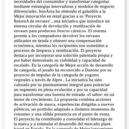
necesidades del consumidor y transformar categorías
mediante estrategias innovadoras y modelos de negocio
diferenciales. bonÀrea ha obtenido el galardón a la
Mejor innovación en retail gracias a su 'Proyecto
RetornA de envases' , una iniciativa que introduce un
sistema circular de devolución y reutilización de
envases para productos frescos cárnicos. El sistema
permite a los compradores devolver los envases
utilizados en tienda y obtener una compensación
económica, mientras los recipientes son sometidos a
procesos de limpieza y reutilización. El proyecto
destaca por incorporar una solución patentada propia y
por haber demostrado su viabilidad y capacidad de
escalado. En la categoría de Mejor acción de desarrollo
de categoría, el jurado ha reconocido a Danone por su
proyecto de impulso de la categoría de yogures
vegetales a través de Alpro . La iniciativa ha sido
valorada por su planteamiento integral para potenciar
un segmento en plena evolución y por su capacidad
para transformar una barrera de entrada -el sabor- en un
motor de crecimiento. La propuesta combina acciones
de activación de marca, experiencias dirigidas a nuevos
públicos, un portfolio adaptado a distintos momentos de
consumo y una sólida presencia en el punto de venta.
El proyecto ha contribuido a consolidar el liderazgo de
la marca y a estimular el desarrollo del mercado plant-
based en España. En la categoría de Mejor lanzamiento,