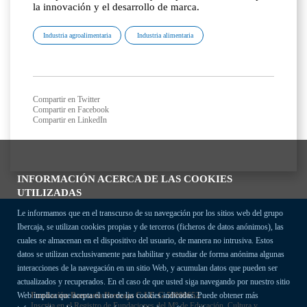
la innovación y el desarrollo de marca.
Industria agroalimentaria
Industria alimentaria
Compartir en Twitter
Compartir en Facebook
Compartir en LinkedIn
INFORMACIÓN ACERCA DE LAS COOKIES
UTILIZADAS
Le informamos que en el transcurso de su navegación por los sitios web del grupo
Ibercaja, se utilizan cookies propias y de terceros (ficheros de datos anónimos), las
cuales se almacenan en el dispositivo del usuario, de manera no intrusiva. Estos
datos se utilizan exclusivamente para habilitar y estudiar de forma anónima algunas
interacciones de la navegación en un sitio Web, y acumulan datos que pueden ser
actualizados y recuperados. En el caso de que usted siga navegando por nuestro sitio
Fundación Bancaria Ibercaja C.I.F. G-50000652.
Web implica que acepta el uso de las cookies indicadas. Puede obtener más
Inscrita en el Registro de Fundaciones del Mº de Educación, Cultura y