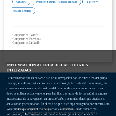
Ganadería
Producción animal - Aspectos generales
Pastores y
cercados eléctricos
Compartir en Twitter
Compartir en Facebook
Compartir en LinkedIn
INFORMACIÓN ACERCA DE LAS COOKIES
UTILIZADAS
Le informamos que en el transcurso de su navegación por los sitios web del grupo
Ibercaja, se utilizan cookies propias y de terceros (ficheros de datos anónimos), las
cuales se almacenan en el dispositivo del usuario, de manera no intrusiva. Estos
datos se utilizan exclusivamente para habilitar y estudiar de forma anónima algunas
interacciones de la navegación en un sitio Web, y acumulan datos que pueden ser
actualizados y recuperados. En el caso de que usted siga navegando por nuestro sitio
Fundación Bancaria Ibercaja C.I.F. G-50000652.
Web implica que acepta el uso de las cookies indicadas. Puede obtener más
Inscrita en el Registro de Fundaciones del Mº de Educación, Cultura y
información, o bien conocer cómo cambiar la configuración, en nuestra