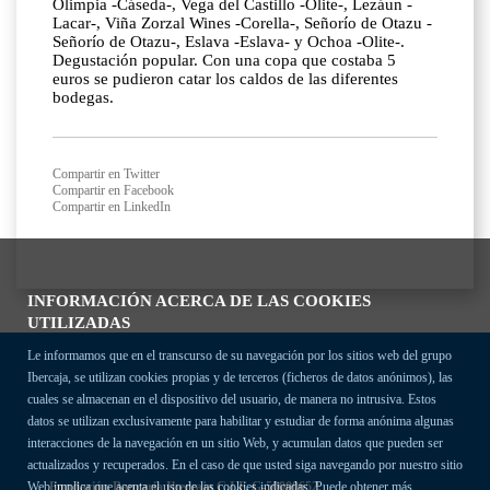
Olimpia -Cáseda-, Vega del Castillo -Olite-, Lezáun -
Lacar-, Viña Zorzal Wines -Corella-, Señorío de Otazu -
Señorío de Otazu-, Eslava -Eslava- y Ochoa -Olite-.
Degustación popular. Con una copa que costaba 5
euros se pudieron catar los caldos de las diferentes
bodegas.
Compartir en Twitter
Compartir en Facebook
Compartir en LinkedIn
INFORMACIÓN ACERCA DE LAS COOKIES
UTILIZADAS
Le informamos que en el transcurso de su navegación por los sitios web del grupo
Ibercaja, se utilizan cookies propias y de terceros (ficheros de datos anónimos), las
cuales se almacenan en el dispositivo del usuario, de manera no intrusiva. Estos
datos se utilizan exclusivamente para habilitar y estudiar de forma anónima algunas
interacciones de la navegación en un sitio Web, y acumulan datos que pueden ser
actualizados y recuperados. En el caso de que usted siga navegando por nuestro sitio
Fundación Bancaria Ibercaja C.I.F. G-50000652.
Web implica que acepta el uso de las cookies indicadas. Puede obtener más