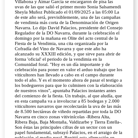
Villabona y Aimar García se encargaron de pisa las
uvas de las que salió el primer mosto Sonia Salsamendi
Sheyla Muñoz Publicado el 01/09/2025 a las 05:00 La
de este año será, previsiblemente, una de las campañas
de vendimia más corta de la Denominación de Origen
Navarra. Lo dijo David Palacios, presidente del Consejo
Regulador de la DO Navarra, durante la celebración el
domingo por la mañana en Olite del acto central de la
Fiesta de la Vendimia, una cita organizada por la
Cofradía del Vino de Navarra y que este año ha
alcanzado su XXXIII edición, y que sirve para abrir de
forma 'oficial' el periodo de la vendimia en la
Comunidad foral. "Hoy es un día importante y de
celebración para poner en valor el arduo trabajo que los
viticultores han llevado a cabo en el campo durante
todo el año. Y es el momento ahora de pasar el testigo a
los bodegueros para que lo culminen con la elaboración
de nuestros vinos", apuntaba Palacios instantes antes
del comienzo de la fiesta. Un trabajo, al que aludía, que
en esta campaña va a involucrar a 85 bodegas y 2.000
viticultores navarros que recolectarán la uva de las más
de 8.500 hectáreas de viñedo repartidas por toda la DO
Navarra en cinco zonas vitivinícolas -Ribera Alta,
Ribera Baja, Baja Montaña, Valdizarbe y Tierra Estella-.
Son éstas las principales cifras de un sector con un
papel fundamental, subrayó Palacios, en el arraigo de la
población al medio rural. Repitió esta afirmación en