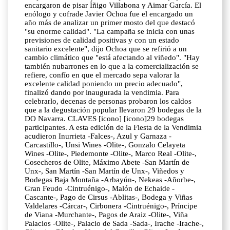
encargaron de pisar Íñigo Villabona y Aimar García. El
enólogo y cofrade Javier Ochoa fue el encargado un
año más de analizar un primer mosto del que destacó
"su enorme calidad". "La campaña se inicia con unas
previsiones de calidad positivas y con un estado
sanitario excelente", dijo Ochoa que se refirió a un
cambio climático que "está afectando al viñedo". "Hay
también nubarrones en lo que a la comercialización se
refiere, confío en que el mercado sepa valorar la
excelente calidad poniendo un precio adecuado",
finalizó dando por inaugurada la vendimia. Para
celebrarlo, decenas de personas probaron los caldos
que a la degustación popular llevaron 29 bodegas de la
DO Navarra. CLAVES [icono] [icono]29 bodegas
participantes. A esta edición de la Fiesta de la Vendimia
acudieron Inurrieta -Falces-, Azul y Garnaza -
Carcastillo-, Unsi Wines -Olite-, Gonzalo Celayeta
Wines -Olite-, Piedemonte -Olite-, Marco Real -Olite-,
Cosecheros de Olite, Máximo Abete -San Martín de
Unx-, San Martín -San Martín de Unx-, Viñedos y
Bodegas Baja Montaña -Arbayún-, Nekeas -Añorbe-,
Gran Feudo -Cintruénigo-, Malón de Echaide -
Cascante-, Pago de Cirsus -Ablitas-, Bodega y Viñas
Valdelares -Cárcar-, Cirbonera -Cintruénigo-, Príncipe
de Viana -Murchante-, Pagos de Araiz -Olite-, Viña
Palacios -Olite-, Palacio de Sada -Sada-, Irache -Irache-,