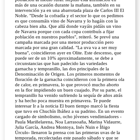
más de una ocasión durante la mañana, también en su
intervención ya en una abarrotada plaza de Carlos III El
Noble. "Desde la cofradía y el sector lo que os pedimos
es que consumáis vino de Navarra y lo hagáis con la
cabeza bien alta. Que allá donde vayáis pidáis un vino
de Navarra porque con cada copa contribuís a fijar
población en nuestros pueblos", reiteró. Se prevé una
campaña marcada por una menor producción pero
marcada por una gran calidad. "La uva va a ser muy
buena", coincidieron ayer en Olite. Este descenso, que
puede ser de un 10% aproximadamente, se debe a
circunstancias que han padecido las variedades
garnacha y tempranillo, las dos principales de la
Denominación de Origen. Los primeros momentos de
floración de la garnacha coincidieron con la primera ola
de calor, en primavera, lo que provocó mucho aborto
en la flor impidiendo un buen cuajado. Por su parte, el
tempranillo ha venido sufriendo la sequía de años atrás
y ha hecho poca muestra en primavera. Te puede
interesar Ir a la noticia El buen tiempo marcó la fiesta
que tuvo en Chuchín Ibáñez a su padrino. En un evento
cargado de simbolismo, ocho jóvenes vendimiadores -
Paula Mariñelarena, Noa Larrasoaña, Marina Vidaurre,
Julia García, Andrea Montoya, Inés Nuin e Íñigo
Úrculo- llenaron la prensa con las primeras uvas de la
temporada, recolectadas este pasado sábado y que se