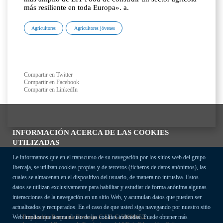
más resiliente en toda Europa». a.
Agricultores
Agricultores jóvenes
Compartir en Twitter
Compartir en Facebook
Compartir en LinkedIn
INFORMACIÓN ACERCA DE LAS COOKIES
UTILIZADAS
Le informamos que en el transcurso de su navegación por los sitios web del grupo
Ibercaja, se utilizan cookies propias y de terceros (ficheros de datos anónimos), las
cuales se almacenan en el dispositivo del usuario, de manera no intrusiva. Estos
datos se utilizan exclusivamente para habilitar y estudiar de forma anónima algunas
interacciones de la navegación en un sitio Web, y acumulan datos que pueden ser
actualizados y recuperados. En el caso de que usted siga navegando por nuestro sitio
Fundación Bancaria Ibercaja C.I.F. G-50000652.
Web implica que acepta el uso de las cookies indicadas. Puede obtener más