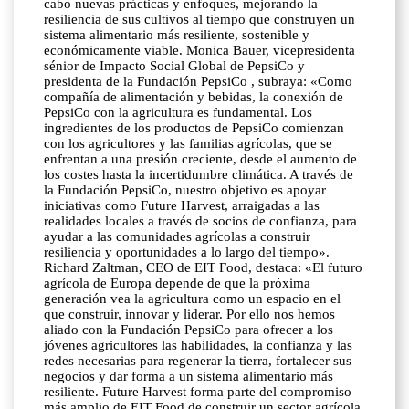
cabo nuevas prácticas y enfoques, mejorando la
resiliencia de sus cultivos al tiempo que construyen un
sistema alimentario más resiliente, sostenible y
económicamente viable. Monica Bauer, vicepresidenta
sénior de Impacto Social Global de PepsiCo y
presidenta de la Fundación PepsiCo , subraya: «Como
compañía de alimentación y bebidas, la conexión de
PepsiCo con la agricultura es fundamental. Los
ingredientes de los productos de PepsiCo comienzan
con los agricultores y las familias agrícolas, que se
enfrentan a una presión creciente, desde el aumento de
los costes hasta la incertidumbre climática. A través de
la Fundación PepsiCo, nuestro objetivo es apoyar
iniciativas como Future Harvest, arraigadas a las
realidades locales a través de socios de confianza, para
ayudar a las comunidades agrícolas a construir
resiliencia y oportunidades a lo largo del tiempo».
Richard Zaltman, CEO de EIT Food, destaca: «El futuro
agrícola de Europa depende de que la próxima
generación vea la agricultura como un espacio en el
que construir, innovar y liderar. Por ello nos hemos
aliado con la Fundación PepsiCo para ofrecer a los
jóvenes agricultores las habilidades, la confianza y las
redes necesarias para regenerar la tierra, fortalecer sus
negocios y dar forma a un sistema alimentario más
resiliente. Future Harvest forma parte del compromiso
más amplio de EIT Food de construir un sector agrícola