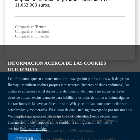
11.033.000 euros.
Compartir en Twitter
Compartir en Facebook
Compartir en LinkedIn
INFORMACIÓN ACERCA DE LAS COOKIES
UTILIZADAS
Le informamos que en el transcurso de su navegación por los sitios web del grupo
Ibercaja, se utilizan cookies propias y de terceros (ficheros de datos anónimos), las
cuales se almacenan en el dispositivo del usuario, de manera no intrusiva. Estos
datos se utilizan exclusivamente para habilitar y estudiar de forma anónima algunas
interacciones de la navegación en un sitio Web, y acumulan datos que pueden ser
actualizados y recuperados. En el caso de que usted siga navegando por nuestro sitio
Fundación Bancaria Ibercaja C.I.F. G-50000652.
Web implica que acepta el uso de las cookies indicadas. Puede obtener más
Inscrita en el Registro de Fundaciones del Mº de Educación, Cultura y
información, o bien conocer cómo cambiar la configuración, en nuestra
Deporte con el nº 1689.
sección
Política de cookies
Domicilio social: Joaquín Costa, 13. 50001 Zaragoza.
CERRAR
Contacto
Aviso legal
Política de privacidad
Política de Cookies