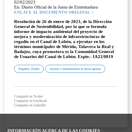
02/02/2023
En: Diario Oficial de la Junta de Extremadura
ENLACE AL DOCUMENTO ORIGINAL >
Resolución de 26 de enero de 2023, de la Dirección
General de Sostenibilidad, por la que se formula
informe de impacto ambiental del proyecto de
mejora y modernización de infraestructuras de
regadío en el Canal de Lobón, a ejecutar en los
términos municipales de Mérida, Talavera la Real y
Badajoz, cuya promotora es la Comunidad General
de Usuarios del Canal de Lobón. Expte.: IA22/0819
Regadíos; Diseño
mejoras y mantenimiento de fincas agrarias
Compartir en Twitter
Compartir en Facebook
Compartir en LinkedIn
INFORMACIÓN ACERCA DE LAS COOKIES