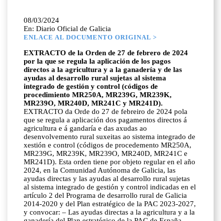
08/03/2024
En: Diario Oficial de Galicia
ENLACE AL DOCUMENTO ORIGINAL >
EXTRACTO de la Orden de 27 de febrero de 2024
por la que se regula la aplicación de los pagos
directos a la agricultura y a la ganadería y de las
ayudas al desarrollo rural sujetas al sistema
integrado de gestión y control (códigos de
procedimiento MR250A, MR239G, MR239K,
MR239O, MR240D, MR241C y MR241D).
EXTRACTO da Orde do 27 de febreiro de 2024 pola
que se regula a aplicación dos pagamentos directos á
agricultura e á gandaría e das axudas ao
desenvolvemento rural suxeitas ao sistema integrado de
xestión e control (códigos de procedemento MR250A,
MR239G, MR239K, MR239O, MR240D, MR241C e
MR241D). Esta orden tiene por objeto regular en el año
2024, en la Comunidad Autónoma de Galicia, las
ayudas directas y las ayudas al desarrollo rural sujetas
al sistema integrado de gestión y control indicadas en el
artículo 2 del Programa de desarrollo rural de Galicia
2014-2020 y del Plan estratégico de la PAC 2023-2027,
y convocar: – Las ayudas directas a la agricultura y a la
ganadería del Plan estratégico de la PAC de España