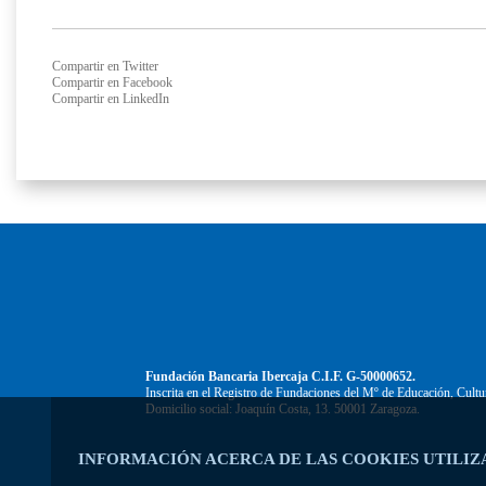
Compartir en Twitter
Compartir en Facebook
Compartir en LinkedIn
Fundación Bancaria Ibercaja C.I.F. G-50000652.
Inscrita en el Registro de Fundaciones del Mº de Educación, Cultu
Domicilio social: Joaquín Costa, 13. 50001 Zaragoza.
INFORMACIÓN ACERCA DE LAS COOKIES UTILIZ