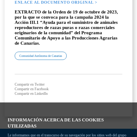
ENLACE AL DOCUMENTO ORIGINAL >
EXTRACTO de la Orden de 19 de octubre de 2023,
por la que se convoca para la campaña 2024 la
Acción III.1 “Ayuda para el suministro de animales
reproductores de razas puras o razas comerciales
originarios de la comunidad” del Programa
Comunitario de Apoyo a las Producciones Agrarias
de Canarias.
Comunidad Autónoma de Canarias
Compartir en Twitter
Compartir en Facebook
Compartir en LinkedIn
INFORMACIÓN ACERCA DE LAS COOKIES
UTILIZADAS
Le informamos que en el transcurso de su navegación por los sitios web del grupo