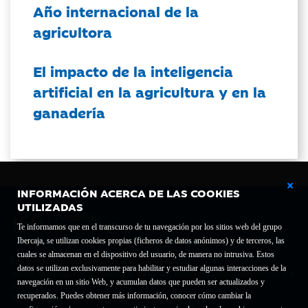
Año internacional de la
agricultora
El impacto de la inteligencia
artificial en la agricultura y en la
ganadería
INFORMACIÓN ACERCA DE LAS COOKIES
UTILIZADAS
Te informamos que en el transcurso de tu navegación por los sitios web del grupo
Ibercaja, se utilizan cookies propias (ficheros de datos anónimos) y de terceros, las
cuales se almacenan en el dispositivo del usuario, de manera no intrusiva. Estos
Fundación Bancaria Ibercaja C.I.F. G-50000652.
datos se utilizan exclusivamente para habilitar y estudiar algunas interacciones de la
Inscrita en el Registro de Fundaciones del Mº de Educación, Cultura y Deporte con el nº
navegación en un sitio Web, y acumulan datos que pueden ser actualizados y
1689.
recuperados. Puedes obtener más información, conocer cómo cambiar la
Domicilio social: Joaquín Costa, 13. 50001 Zaragoza.