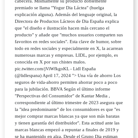
cabecera. Mismamente su producto doblemente
premiado se llama "Yogur Dia Láctea" (huelga
explicación alguna). Además del lenguaje original, la
Directora de Productos Lácteos de Dia España explica
que "el diseño e ilustración hacen más cercano el
producto" y añade que "muchos usuarios comparten sus
favoritos en redes sociales". Esta clave de humor, sobre
todo en redes sociales y especialmente en X, la acarrean
numerosas marcas y empresas. LIDL, por ejemplo, es
conocida en X por sus chistes malos.
pic.twitter.com/jViWfkgoKL - Lidl España
(@lidlespana) April 17, 2024 "> Una vía de ahorro Los
seguros de vida-ahorro permiten ahorrar poco a poco
para la jubilación. BBVA Según el último informe
"Perspectivas del Consumidor" de Kantar Media ,
correspondiente al último trimestre de 2023 asegura que
la "idea predominante" de los consumidores es que "es
mejor comprar marcas blancas ya que son más baratas
y tienen garantía del distribuidor". Esta actitud ante las
marcas blancas empezó a repuntar a finales de 2019 y
se ha mantenido en alza. Desde el Grupo Dia estiman