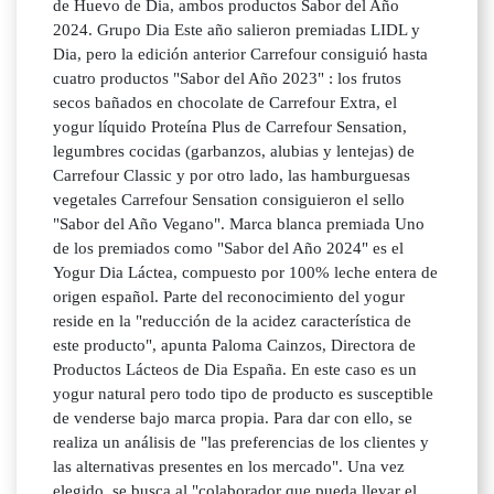
de Huevo de Dia, ambos productos Sabor del Año
2024. Grupo Dia Este año salieron premiadas LIDL y
Dia, pero la edición anterior Carrefour consiguió hasta
cuatro productos "Sabor del Año 2023" : los frutos
secos bañados en chocolate de Carrefour Extra, el
yogur líquido Proteína Plus de Carrefour Sensation,
legumbres cocidas (garbanzos, alubias y lentejas) de
Carrefour Classic y por otro lado, las hamburguesas
vegetales Carrefour Sensation consiguieron el sello
"Sabor del Año Vegano". Marca blanca premiada Uno
de los premiados como "Sabor del Año 2024" es el
Yogur Dia Láctea, compuesto por 100% leche entera de
origen español. Parte del reconocimiento del yogur
reside en la "reducción de la acidez característica de
este producto", apunta Paloma Cainzos, Directora de
Productos Lácteos de Dia España. En este caso es un
yogur natural pero todo tipo de producto es susceptible
de venderse bajo marca propia. Para dar con ello, se
realiza un análisis de "las preferencias de los clientes y
las alternativas presentes en los mercado". Una vez
elegido, se busca al "colaborador que pueda llevar el