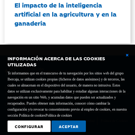
El impacto de la inteligencia
artificial en la agricultura y en la
ganadería
INFORMACIÓN ACERCA DE LAS COOKIES
UTILIZADAS
Te informamos que en el transcurso de tu navegación por los sitios web del grupo
Ibercaja, se utilizan cookies propias (ficheros de datos anónimos) y de terceros, las
cuales se almacenan en el dispositivo del usuario, de manera no intrusiva. Estos
Fundación Bancaria Ibercaja C.I.F. G-50000652.
datos se utilizan exclusivamente para habilitar y estudiar algunas interacciones de la
Inscrita en el Registro de Fundaciones del Mº de Educación, Cultura y Deporte con el nº
navegación en un sitio Web, y acumulan datos que pueden ser actualizados y
1689.
recuperados. Puedes obtener más información, conocer cómo cambiar la
Domicilio social: Joaquín Costa, 13. 50001 Zaragoza.
configuración y/o revocar tu consentimiento previo al empleo de cookies, en nuestra
Contacto
Declaración de accesibilidad
sección Política de cookies
Política de cookies
Aviso legal
Política de privacidad
Política de Cookies
CONFIGURAR
ACEPTAR