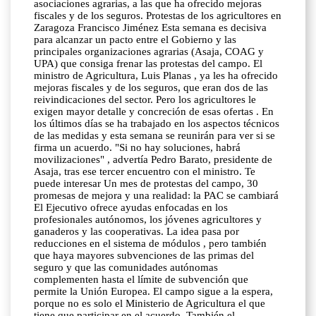
asociaciones agrarias, a las que ha ofrecido mejoras
fiscales y de los seguros. Protestas de los agricultores en
Zaragoza Francisco Jiménez Esta semana es decisiva
para alcanzar un pacto entre el Gobierno y las
principales organizaciones agrarias (Asaja, COAG y
UPA) que consiga frenar las protestas del campo. El
ministro de Agricultura, Luis Planas , ya les ha ofrecido
mejoras fiscales y de los seguros, que eran dos de las
reivindicaciones del sector. Pero los agricultores le
exigen mayor detalle y concreción de esas ofertas . En
los últimos días se ha trabajado en los aspectos técnicos
de las medidas y esta semana se reunirán para ver si se
firma un acuerdo. "Si no hay soluciones, habrá
movilizaciones" , advertía Pedro Barato, presidente de
Asaja, tras ese tercer encuentro con el ministro. Te
puede interesar Un mes de protestas del campo, 30
promesas de mejora y una realidad: la PAC se cambiará
El Ejecutivo ofrece ayudas enfocadas en los
profesionales autónomos, los jóvenes agricultores y
ganaderos y las cooperativas. La idea pasa por
reducciones en el sistema de módulos , pero también
que haya mayores subvenciones de las primas del
seguro y que las comunidades autónomas
complementen hasta el límite de subvención que
permite la Unión Europea. El campo sigue a la espera,
porque no es solo el Ministerio de Agricultura el que
tiene que participar en el acuerdo. También el