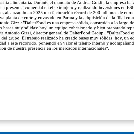
industria alimentaria. Durante el mandato de Andrea Guidi , la empresa 
u presencia comercial en el extranjero y realizando inversiones en ESG 
n, alcanzando en 2025 una facturación récord de 200 millones de euros. 
a planta de corte y envasado en Parma y la adquisición de la filial come
onio Gizzi: "DalterFood es una empresa sólida, construida a lo largo 
eado bases muy sólidas: hoy, un equipo cohesionado y bien preparado re
a Antonio Gizzi, director general de DalterFood Group . "DalterFood es
del grupo. El trabajo realizado ha creado bases muy sólidas: hoy, un 
ad a este recorrido, poniendo en valor el talento interno y acompañando
ación de nuestra presencia en los mercados internacionales".