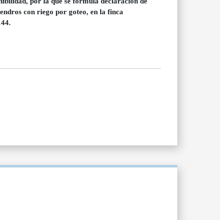
ilidad, por la que se formula declaración de
ndros con riego por goteo, en la finca
144.