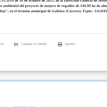
CIÓN de 16 de octubre de 2025, de la Dirección General de Sostenib
o ambiental del proyecto de mejora de regadíos de 149,99 ha de alme
lejo", en el término municipal de Galisteo (Cáceres). Expte.: IA24/0
ook
Compartir en LinkedIn
Imprimir