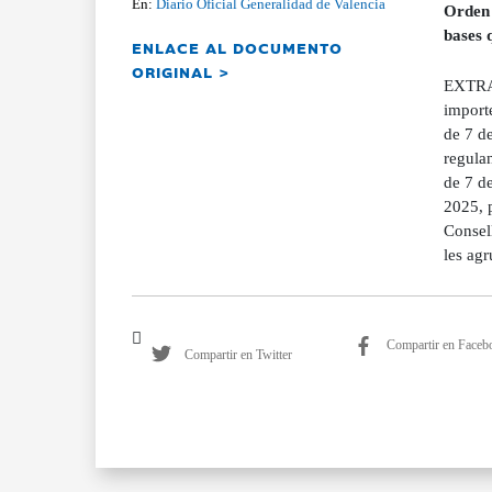
En:
Diario Oficial Generalidad de Valencia
Orden 
bases 
ENLACE AL DOCUMENTO
ORIGINAL >
EXTRAC
importe
de 7 de
regula
de 7 de
2025, p
Consell
les agr
Compartir en Faceb
Compartir en Twitter