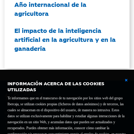
Año internacional de la
agricultora
El impacto de la inteligencia
artificial en la agricultura y en la
ganadería
INFORMACIÓN ACERCA DE LAS COOKIES
UTILIZADAS
Te informamos que en el transcurso de tu navegación por los sitios web del grupo
Ibercaja, se utilizan cookies propias (ficheros de datos anónimos) y de terceros, las
cuales se almacenan en el dispositivo del usuario, de manera no intrusiva. Estos
Fundación Bancaria Ibercaja C.I.F. G-50000652.
datos se utilizan exclusivamente para habilitar y estudiar algunas interacciones de la
Inscrita en el Registro de Fundaciones del Mº de Educación, Cultura y Deporte con el nº
navegación en un sitio Web, y acumulan datos que pueden ser actualizados y
1689.
recuperados. Puedes obtener más información, conocer cómo cambiar la
Domicilio social: Joaquín Costa, 13. 50001 Zaragoza.