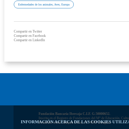
Enfermedades de los animales; Aves; Europa
Compartir en Twitter
Compartir en Facebook
Compartir en LinkedIn
Fundación Bancaria Ibercaja C.I.F. G-50000652.
Inscrita en el Registro de Fundaciones del Mº de Educación, Cultu
INFORMACIÓN ACERCA DE LAS COOKIES UTILIZ
Domicilio social: Joaquín Costa, 13. 50001 Zaragoza.